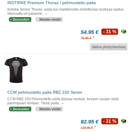
INSTRIKE Premium Thorax / pehmustettu paita
Instrike Senior Thorax -paita tuo markkinoille ehdottoman korkeaa laatua.
Istuvuutta on paranne...
Bestselleri
Meidän vinkki
54.95 €
- 31 %
*
79.95 €
Valitse yksityiskohdat
CCM pehmustettu paita RBZ 150 Senior
CCM RBZ 150 Pehmustettu paita tarjoaa vankan, kevyen suojan vielä
parempaan hintaan. Tämä paita...
Bestselleri
Meidän vinkki
82.95 €
- 31 %
*
119.95 €