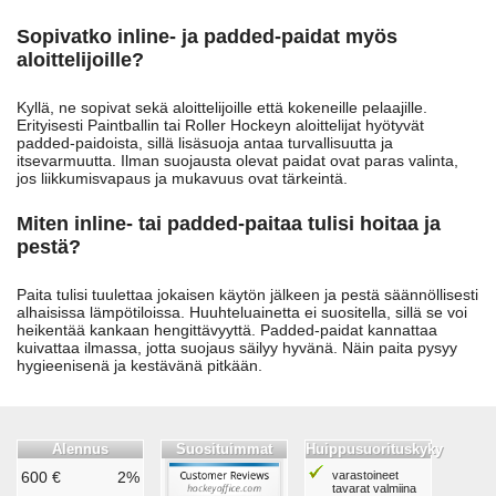
Sopivatko inline- ja padded-paidat myös
aloittelijoille?
Kyllä, ne sopivat sekä aloittelijoille että kokeneille pelaajille.
Erityisesti Paintballin tai Roller Hockeyn aloittelijat hyötyvät
padded-paidoista, sillä lisäsuoja antaa turvallisuutta ja
itsevarmuutta. Ilman suojausta olevat paidat ovat paras valinta,
jos liikkumisvapaus ja mukavuus ovat tärkeintä.
Miten inline- tai padded-paitaa tulisi hoitaa ja
pestä?
Paita tulisi tuulettaa jokaisen käytön jälkeen ja pestä säännöllisesti
alhaisissa lämpötiloissa. Huuhteluainetta ei suositella, sillä se voi
heikentää kankaan hengittävyyttä. Padded-paidat kannattaa
kuivattaa ilmassa, jotta suojaus säilyy hyvänä. Näin paita pysyy
hygieenisenä ja kestävänä pitkään.
Alennus
Suosituimmat
Huippusuorituskyky
600 €
2%
varastoineet
tavarat valmiina