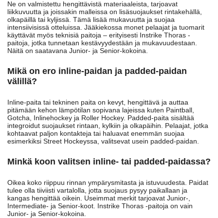
Ne on valmistettu hengittävistä materiaaleista, tarjoavat
liikkuvuutta ja joissakin malleissa on lisäsuojaukset rintakehällä,
olkapäillä tai kyljissä. Tämä lisää mukavuutta ja suojaa
intensiivisissä otteluissa. Jääkiekossa monet pelaajat ja tuomarit
käyttävät myös teknisiä paitoja – erityisesti Instrike Thoras -
paitoja, jotka tunnetaan kestävyydestään ja mukavuudestaan.
Näitä on saatavana Junior- ja Senior-kokoina.
Mikä on ero inline-paidan ja padded-paidan
välillä?
Inline-paita tai tekninen paita on kevyt, hengittävä ja auttaa
pitämään kehon lämpötilan sopivana lajeissa kuten Paintball,
Gotcha, Inlinehockey ja Roller Hockey. Padded-paita sisältää
integroidut suojaukset rintaan, kylkiin ja olkapäihin. Pelaajat, jotka
kohtaavat paljon kontakteja tai haluavat enemmän suojaa
esimerkiksi Street Hockeyssa, valitsevat usein padded-paidan.
Minkä koon valitsen inline- tai padded-paidassa?
Oikea koko riippuu rinnan ympärysmitasta ja istuvuudesta. Paidat
tulee olla tiiviisti vartalolla, jotta suojaus pysyy paikallaan ja
kangas hengittää oikein. Useimmat merkit tarjoavat Junior-,
Intermediate- ja Senior-koot. Instrike Thoras -paitoja on vain
Junior- ja Senior-kokoina.