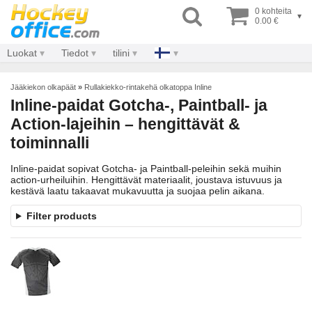
0 kohteita
▾
0.00 €
Luokat
Tiedot
tilini
Jääkiekon olkapäät
»
Rullakiekko-rintakehä olkatoppa Inline
Inline-paidat Gotcha-, Paintball- ja
Action-lajeihin – hengittävät &
toiminnalli
Inline-paidat sopivat Gotcha- ja Paintball-peleihin sekä muihin
action-urheiluihin. Hengittävät materiaalit, joustava istuvuus ja
kestävä laatu takaavat mukavuutta ja suojaa pelin aikana.
Filter products