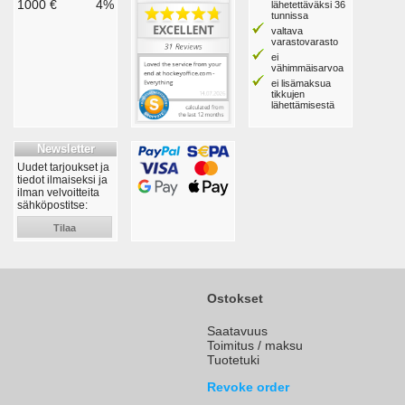
1000 €
4%
lähetettäväksi 36
tunnissa
valtava
varastovarasto
ei
vähimmäisarvoa
ei lisämaksua
tikkujen
lähettämisestä
Newsletter
Uudet tarjoukset ja
tiedot ilmaiseksi ja
ilman velvoitteita
sähköpostitse:
Tilaa
Ostokset
Saatavuus
Toimitus / maksu
Tuotetuki
Revoke order