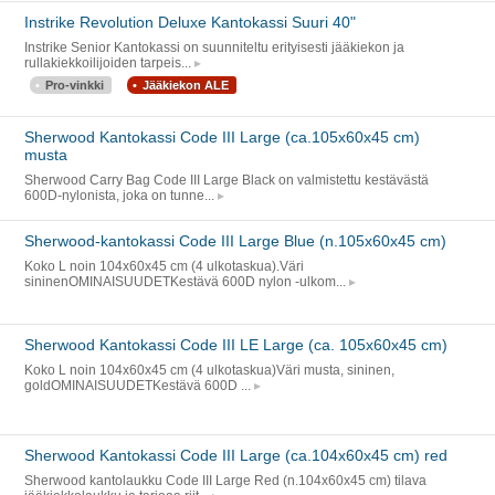
Instrike Revolution Deluxe Kantokassi Suuri 40"
Instrike Senior Kantokassi on suunniteltu erityisesti jääkiekon ja
rullakiekkoilijoiden tarpeis...
Pro-vinkki
Jääkiekon ALE
Sherwood Kantokassi Code III Large (ca.105x60x45 cm)
musta
Sherwood Carry Bag Code III Large Black on valmistettu kestävästä
600D-nylonista, joka on tunne...
Sherwood-kantokassi Code III Large Blue (n.105x60x45 cm)
Koko L noin 104x60x45 cm (4 ulkotaskua).Väri
sininenOMINAISUUDETKestävä 600D nylon -ulkom...
Sherwood Kantokassi Code III LE Large (ca. 105x60x45 cm)
Koko L noin 104x60x45 cm (4 ulkotaskua)Väri musta, sininen,
goldOMINAISUUDETKestävä 600D ...
Sherwood Kantokassi Code III Large (ca.104x60x45 cm) red
Sherwood kantolaukku Code III Large Red (n.104x60x45 cm) tilava