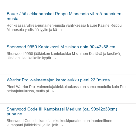
Bauer Jääkiekkohanskat Reppu Minnesota vihreä-punainen-
musta
Rohkeassa vihreä-punainen-musta värityksessä Bauer Käsine Reppu
Minnesota yhdistää tyylin ja kä...
Sherwood 9950 Kantokassi M sininen noin 90x42x38 cm
Sherwood 9950 jääkiekon kantolaukku M sininen Kestävä ja kestävä,
siinä on tilaa kaikelle kypär...
Warrior Pro -valmentajan kantolaukku pieni 22 "musta
Pieni Warrior Pro -valmentajakiekkolaukussa on sama muotoilu kuin Pro-
pelaajalaukussa, mutta pi...
Sherwood Code III Kantokassi Medium (ca. 90x42x38xm)
punaine
Sherwood Code III -kantolaukku keskipunainen on ihanteellinen
kumppani jääkiekkoilijoille, jotk...