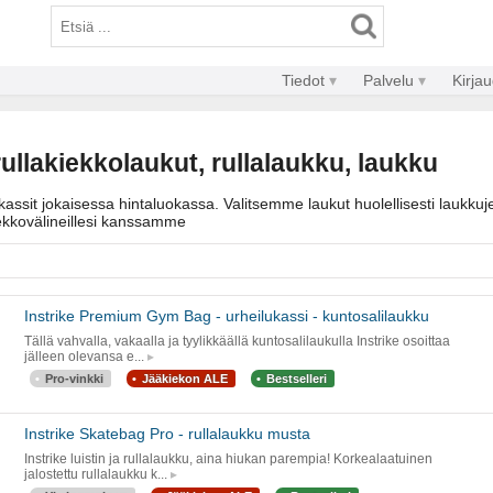
Tiedot
Palvelu
Kirja
rullakiekkolaukut, rullalaukku, laukku
assit jokaisessa hintaluokassa. Valitsemme laukut huolellisesti laukkuj
ekkovälineillesi kanssamme
Instrike Premium Gym Bag - urheilukassi - kuntosalilaukku
Tällä vahvalla, vakaalla ja tyylikkäällä kuntosalilaukulla Instrike osoittaa
jälleen olevansa e...
Pro-vinkki
Jääkiekon ALE
Bestselleri
Instrike Skatebag Pro - rullalaukku musta
Instrike luistin ja rullalaukku, aina hiukan parempia! Korkealaatuinen
jalostettu rullalaukku k...