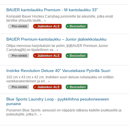
BAUER kantolaukku Premium - M kantolaukku 33"
Kompakti Bauer Hockey Carrybag junioreille tai aikuisille, jotka eivät
tarvitse ylisuurta laukk...
Pro-vinkki
Jääkiekon ALE
Bestselleri
BAUER Premium-kantolaukku – Junior jääkiekkolaukku
Olitpa menossa harjoituksiin tai peliin, [b]BAUER Premium Junior
Carrybag[/b] on täydellinen va...
Pro-vinkki
Jääkiekon ALE
Bestselleri
Instrike Revolution Deluxe 40" Varustekassi Pyörillä Suuri
102 cm x 43 cm x 42 cm. Instriken suuri deluxe-rullalaukku on erittäin
vankkarakenteinen ja eri...
Pro-vinkki
Jääkiekon ALE
Bestselleri
Blue Sports Laundry Loop - pyykkihihna pesukoneeseen
punaine
Punainen Blue Sports -pesuvyö on näppärä ratkaisu kaikille joukkueille ja
pukeutujille, jotka h...