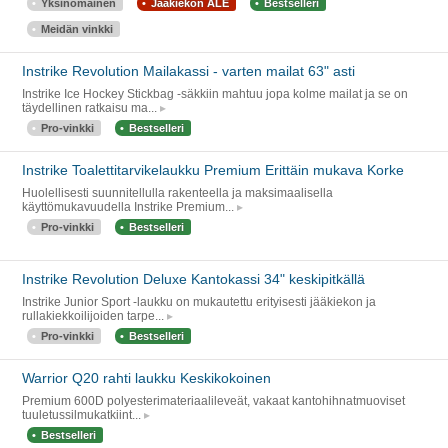
Yksinomainen
Jääkiekon ALE
Bestselleri
Meidän vinkki
Instrike Revolution Mailakassi - varten mailat 63" asti
Instrike Ice Hockey Stickbag -säkkiin mahtuu jopa kolme mailat ja se on
täydellinen ratkaisu ma...
Pro-vinkki
Bestselleri
Instrike Toalettitarvikelaukku Premium Erittäin mukava Korke
Huolellisesti suunnitellulla rakenteella ja maksimaalisella
käyttömukavuudella Instrike Premium...
Pro-vinkki
Bestselleri
Instrike Revolution Deluxe Kantokassi 34" keskipitkällä
Instrike Junior Sport -laukku on mukautettu erityisesti jääkiekon ja
rullakiekkoilijoiden tarpe...
Pro-vinkki
Bestselleri
Warrior Q20 rahti laukku Keskikokoinen
Premium 600D polyesterimateriaalileveät, vakaat kantohihnatmuoviset
tuuletussilmukatkiint...
Bestselleri