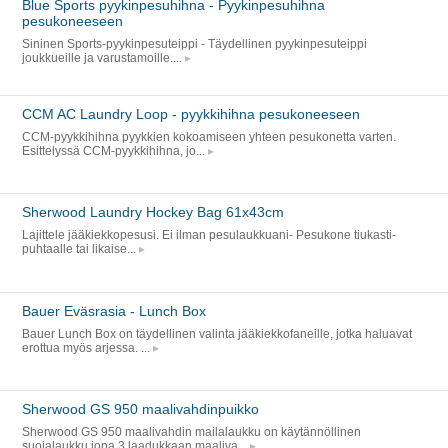
Blue Sports pyykinpesuhihna - Pyykinpesuhihna
pesukoneeseen
Sininen Sports-pyykinpesuteippi - Täydellinen pyykinpesuteippi
joukkueille ja varustamoille....
CCM AC Laundry Loop - pyykkihihna pesukoneeseen
CCM-pyykkihihna pyykkien kokoamiseen yhteen pesukonetta varten.
Esittelyssä CCM-pyykkihihna, jo...
Sherwood Laundry Hockey Bag 61x43cm
Lajittele jääkiekkopesusi. Ei ilman pesulaukkuani- Pesukone tiukasti-
puhtaalle tai likaise...
Bauer Eväsrasia - Lunch Box
Bauer Lunch Box on täydellinen valinta jääkiekkofaneille, jotka haluavat
erottua myös arjessa. ...
Sherwood GS 950 maalivahdinpuikko
Sherwood GS 950 maalivahdin mailalaukku on käytännöllinen
suojalaukku jopa 3 laadukkaan maaliva...