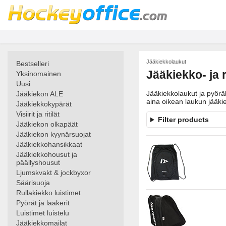
Jääkiekkolaukut
Bestselleri
Jääkiekko- ja 
Yksinomainen
Uusi
Jääkiekkolaukut ja pyöräk
Jääkiekon ALE
aina oikean laukun jääki
Jääkiekkokypärät
Visiirit ja ritilät
Filter products
Jääkiekon olkapäät
Jääkiekon kyynärsuojat
Jääkiekkohansikkaat
Jääkiekkohousut ja
päällyshousut
Ljumskvakt & jockbyxor
Säärisuoja
Rullakiekko luistimet
Pyörät ja laakerit
Luistimet luistelu
Jääkiekkomailat