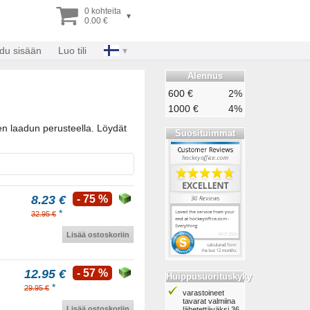
0 kohteita
▾
0.00 €
udu sisään
Luo tili
Alennus
600 €
2%
1000 €
4%
en laadun perusteella. Löydät
Suosituimmat
8.23 €
- 75 %
*
32.95 €
Lisää ostoskoriin
12.95 €
- 57 %
Huippusuorituskyky
*
29.95 €
varastoineet
tavarat valmiina
Lisää ostoskoriin
lähetettäväksi 36