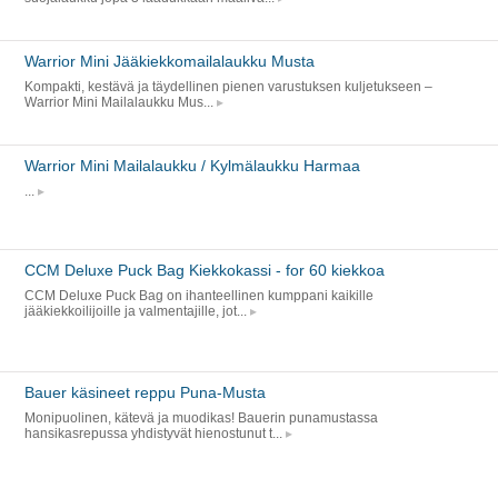
Warrior Mini Jääkiekkomailalaukku Musta
Kompakti, kestävä ja täydellinen pienen varustuksen kuljetukseen –
Warrior Mini Mailalaukku Mus...
Warrior Mini Mailalaukku / Kylmälaukku Harmaa
...
CCM Deluxe Puck Bag Kiekkokassi - for 60 kiekkoa
CCM Deluxe Puck Bag on ihanteellinen kumppani kaikille
jääkiekkoilijoille ja valmentajille, jot...
Bauer käsineet reppu Puna-Musta
Monipuolinen, kätevä ja muodikas! Bauerin punamustassa
hansikasrepussa yhdistyvät hienostunut t...