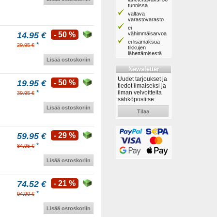
tunnissa
valtava
varastovarasto
ei
vähimmäisarvoa
14.95 €
- 50 %
ei lisämaksua
*
29.95 €
tikkujen
lähettämisestä
Lisää ostoskoriin
Newsletter
Uudet tarjoukset ja
19.95 €
- 50 %
tiedot ilmaiseksi ja
*
ilman velvoitteita
39.95 €
sähköpostitse:
Lisää ostoskoriin
Tilaa
59.95 €
- 29 %
*
84.95 €
Lisää ostoskoriin
74.52 €
- 21 %
*
94.90 €
Lisää ostoskoriin