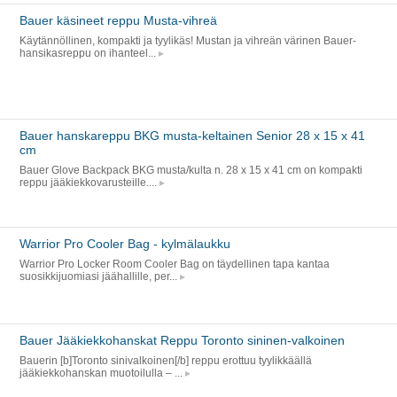
Bauer käsineet reppu Musta-vihreä
Käytännöllinen, kompakti ja tyylikäs! Mustan ja vihreän värinen Bauer-
hansikasreppu on ihanteel...
Bauer hanskareppu BKG musta-keltainen Senior 28 x 15 x 41
cm
Bauer Glove Backpack BKG musta/kulta n. 28 x 15 x 41 cm on kompakti
reppu jääkiekkovarusteille....
Warrior Pro Cooler Bag - kylmälaukku
Warrior Pro Locker Room Cooler Bag on täydellinen tapa kantaa
suosikkijuomiasi jäähallille, per...
Bauer Jääkiekkohanskat Reppu Toronto sininen-valkoinen
Bauerin [b]Toronto sinivalkoinen[/b] reppu erottuu tyylikkäällä
jääkiekkohanskan muotoilulla – ...