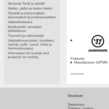
Varaosat Terät ja akselit
Kiekko, pallot ja kadun kiekot
Tekstiilit ja toiminnalliset
alusvaatteet ja joukkuevaatteet
Jääkiekkolaukut
Maalivahdin varusteet
jääkiekkoon
Tuomarit ja valmentajat
Jääkiekkovarusteet, tavoitteet,
nauhat, pullo, ruuvit, niska ja
hammassuojaus
Information for brands and
products ice hockey
Features
Manufacturer (GPSR)
Avainsanat:
Ostokset
Saatavuus
Toimitus / maksu