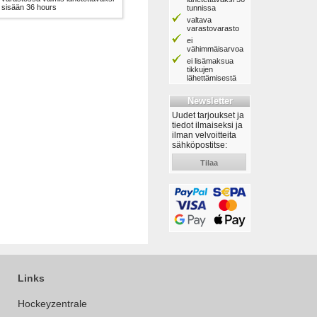
sisään 36 hours
tunnissa
valtava
varastovarasto
ei
vähimmäisarvoa
ei lisämaksua
tikkujen
lähettämisestä
Newsletter
Uudet tarjoukset ja
tiedot ilmaiseksi ja
ilman velvoitteita
sähköpostitse:
Tilaa
Links
Hockeyzentrale