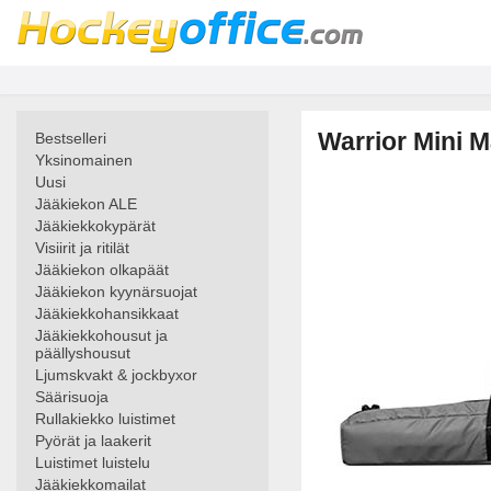
Warrior Mini 
Bestselleri
Yksinomainen
Uusi
Jääkiekon ALE
Jääkiekkokypärät
Visiirit ja ritilät
Jääkiekon olkapäät
Jääkiekon kyynärsuojat
Jääkiekkohansikkaat
Jääkiekkohousut ja
päällyshousut
Ljumskvakt & jockbyxor
Säärisuoja
Rullakiekko luistimet
Pyörät ja laakerit
Luistimet luistelu
Jääkiekkomailat