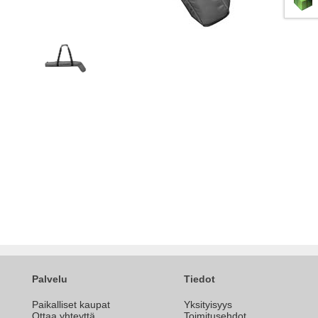
Palvelu
Tiedot
Paikalliset kaupat
Yksityisyys
Ottaa yhteyttä
Toimitusehdot