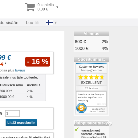
0 kohteita
▾
0.00 €
udu sisään
Luo tili
Alennus
600 €
2%
1000 €
4%
99 €
Suosituimmat
- 16 %
 €
*
rottaa plus
laivaus
isäalennus tälle tuotteelle:
Tilauksen arvo
Alennus
600.00 €
2 %
1000.00 €
4 %
ä
:
Huippusuorituskyky
Lisää ostoskoriin
varastoineet
tavarat valmiina
varastossa valmis lähetettäväksi
lähetettäväksi 36