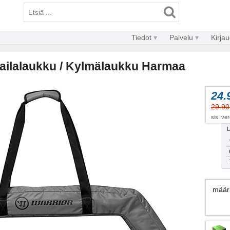
Tiedot
Palvelu
Kirja
Mailalaukku / Kylmälaukku Harmaa
24.
29.90
sis. ve
L
määr