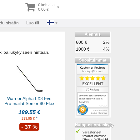
0 kohteita
▾
0.00 €
udu sisään
Luo tili
Alennus
600 €
2%
1000 €
4%
ilpailukykyiseen hintaan.
Suosituimmat
Warrior Alpha LX3 Evo
Pro mailat Senior 80 Flex
189.55 €
*
299.95 €
Huippusuorituskyky
- 37 %
varastoineet
tavarat valmiina
lähetettäväksi 36