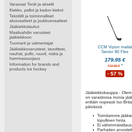
Varaosat Terät ja akselit
Kiekko, pallot ja kadun kiekot
Tekstiilit ja toiminnalliset
alusvaatteet ja joukkuevaatteet
Jääkiekkolaukut
Maalivahdin varusteet
jääkiekkoon
Tuomarit ja valmentajat
CCM Vizion mailat
Jääkiekkovarusteet, tavoitteet,
Senior 80 Flex
nauhat, pullo, ruuvit, niska ja
hammassuojaus
179.95 €
Information for brands and
*
419.99 €
products ice hockey
- 57 %
Jääkiekkokauppa - Olemm
on varastossa monia jääki
erittäin nopeasti Iso-Brit
päivässä.
Toimitamme jääkiek
lopullinen hinta.
Ei vähimmäistilaus
Parhaiten arvoste