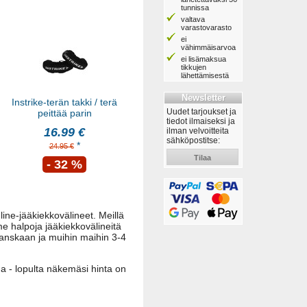
tunnissa
valtava
varastovarasto
ei
vähimmäisarvoa
ei lisämaksua
tikkujen
lähettämisestä
Newsletter
Instrike-terän takki / terä
Uudet tarjoukset ja
peittää parin
tiedot ilmaiseksi ja
16.99 €
ilman velvoitteita
sähköpostitse:
*
24.95 €
Tilaa
- 32 %
ne-jääkiekkovälineet. Meillä
me halpoja jääkiekkovälineitä
, Ranskaan ja muihin maihin 3-4
ua - lopulta näkemäsi hinta on