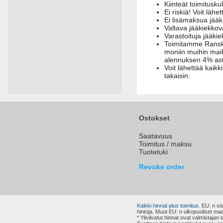
Kiinteät toimitusku
Ei riskiä! Voit lähet
Ei lisämaksua jääk
Valtava jääkiekkov
Varastoituja jääki
Toimitamme Ranskaa
moniin muihin maih
alennuksen 4% asti,
Voit lähettää kaikk
takaisin.
Ostokset
Saatavuus
Toimitus / maksu
Tuotetuki
Revoke order
Kaikki hinnat plus toimitus.
EU: n sis
hintoja. Muut EU: n ulkopuoliset maa
* Yliviivatut hinnat ovat valmistaja