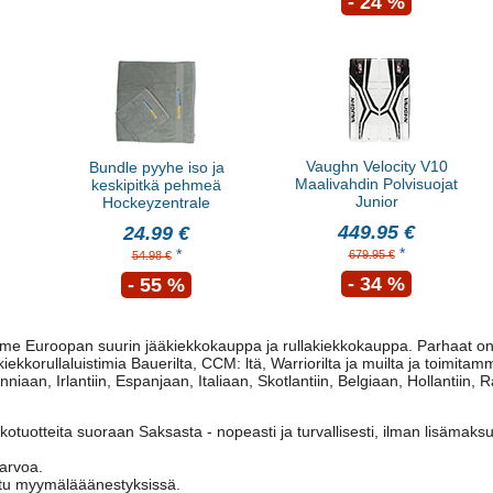
- 24 %
Vaughn Velocity V10
Bundle pyyhe iso ja
Maalivahdin Polvisuojat
keskipitkä pehmeä
Junior
Hockeyzentrale
449.95 €
24.99 €
*
*
679.95 €
54.98 €
- 34 %
- 55 %
e Euroopan suurin jääkiekkokauppa ja rullakiekkokauppa. Parhaat onli
ekkorullaluistimia Bauerilta, CCM: ltä, Warriorilta ja muilta ja toimitam
anniaan, Irlantiin, Espanjaan, Italiaan, Skotlantiin, Belgiaan, Hollantiin
otuotteita suoraan Saksasta - nopeasti ja turvallisesti, ilman lisämaks
arvoa.
ttu myymälääänestyksissä.