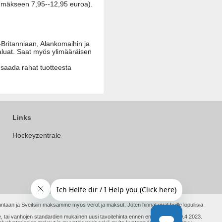
enimmäkseen 7,95--12,95 euroa).
Britanniaan, Alankomaihin ja
haluat. Saat myös ylimääräisen
a saada rahat tuotteesta
Links
Hockeyzentrale
ntaan ja Sveitsiin maksamme myös verot ja maksut. Joten hinnat ovat heille lopullisia
ämme, tai vanhojen standardien mukainen uusi tavoitehinta ennen ensimmäistä 30.4.2023.