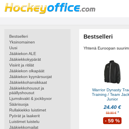
Bestselleri
Bestselleri
Yksinomainen
Uusi
Yhtenä Euroopan suurimmi
Jääkiekon ALE
Jääkiekkokypärät
Visiirit ja ritilät
Jääkiekon olkapäät
Jääkiekon kyynärsuojat
Jääkiekkohansikkaat
Jääkiekkohousut ja
Warrior Dynasty Tra
päällyshousut
Training / Team Jac
Ljumskvakt & jockbyxor
Junior
Säärisuoja
24.40 €
Rullakiekko luistimet
*
59.90 €
Pyörät ja laakerit
- 59 %
Luistimet luistelu
Jääkiekkomailat