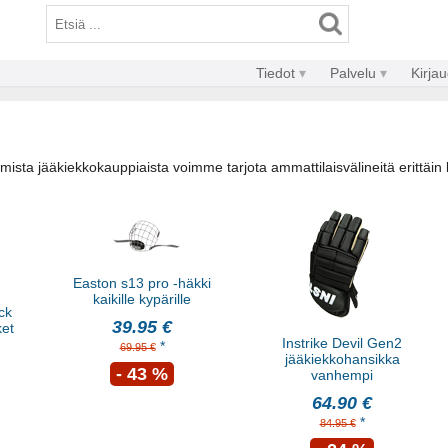
Tiedot
Palvelu
Kirja
sta jääkiekkokauppiaista voimme tarjota ammattilaisvälineitä erittäin k
Easton s13 pro -häkki
kaikille kypärille
ck
39.95 €
ket
Instrike Devil Gen2
*
69.95 €
jääkiekkohansikka
- 43 %
vanhempi
64.90 €
*
84.95 €