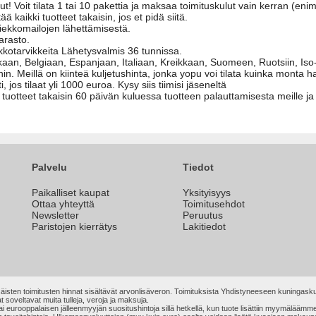
lut! Voit tilata 1 tai 10 pakettia ja maksaa toimituskulut vain kerran (
tää kaikki tuotteet takaisin, jos et pidä siitä.
iekkomailojen lähettämisestä.
arasto.
ekkotarvikkeita Lähetysvalmis 36 tunnissa.
n, Belgiaan, Espanjaan, Italiaan, Kreikkaan, Suomeen, Ruotsiin, Iso-
in. Meillä on kiinteä kuljetushinta, jonka yopu voi tilata kuinka monta 
 jos tilaat yli 1000 euroa. Kysy siis tiimisi jäseneltä
i tuotteet takaisin 60 päivän kuluessa tuotteen palauttamisesta meille j
Palvelu
Tiedot
Paikalliset kaupat
Yksityisyys
Ottaa yhteyttä
Toimitusehdot
Newsletter
Peruutus
Paristojen kierrätys
Lakitiedot
äisten toimitusten hinnat sisältävät arvonlisäveron. Toimituksista Yhdistyneeseen kuningasku
t soveltavat muita tulleja, veroja ja maksuja.
n tai eurooppalaisen jälleenmyyjän suositushintoja sillä hetkellä, kun tuote lisättiin myymälä