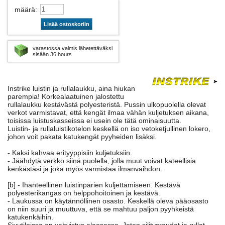
määrä
:
Lisää ostoskoriin
varastossa valmis lähetettäväksi
sisään 36 hours
Instrike luistin ja rullalaukku, aina hiukan
parempia! Korkealaatuinen jalostettu
rullalaukku kestävästä polyesteristä. Pussin ulkopuolella olevat
verkot varmistavat, että kengät ilmaa vähän kuljetuksen aikana,
toisissa luistuskasseissa ei usein ole tätä ominaisuutta.
Luistin- ja rullaluistikotelon keskellä on iso vetoketjullinen lokero,
johon voit pakata katukengät pyyheiden lisäksi.
- Kaksi kahvaa erityyppisiin kuljetuksiin.
- Jäähdytä verkko siinä puolella, jolla muut voivat kateellisia
kenkästäsi ja joka myös varmistaa ilmanvaihdon.
[b] - Ihanteellinen luistinparien kuljettamiseen. Kestävä
polyesterikangas on helppohoitoinen ja kestävä.
- Laukussa on käytännöllinen osasto. Keskellä oleva pääosasto
on niin suuri ja muuttuva, että se mahtuu paljon pyyhkeistä
katukenkäihin.