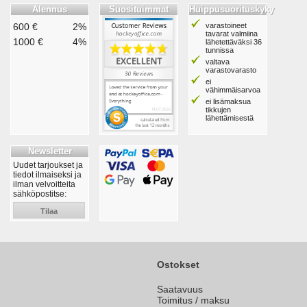
Alennus
Suosituimmat
Huippusuorituskyky
600 €
2%
varastoineet
tavarat valmiina
1000 €
4%
lähetettäväksi 36
tunnissa
valtava
varastovarasto
ei
vähimmäisarvoa
ei lisämaksua
tikkujen
lähettämisestä
Newsletter
Uudet tarjoukset ja
tiedot ilmaiseksi ja
ilman velvoitteita
sähköpostitse:
Tilaa
Ostokset
Saatavuus
Toimitus / maksu