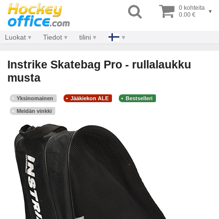
0 kohteita
▾
0.00 €
Luokat
Tiedot
tilini
Instrike Skatebag Pro - rullalaukku
musta
Yksinomainen
Jääkiekon ALE
Bestselleri
Meidän vinkki