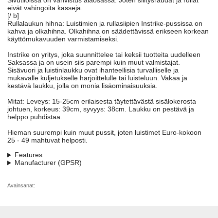
Sivutiloissa on vahvistus alaosassa. Joten silitysraudat ja rullat
eivät vahingoita kasseja.
[/ b]
Rullalaukun hihna: Luistimien ja rullasiipien Instrike-pussissa on
kahva ja olkahihna. Olkahihna on säädettävissä erikseen korkean
käyttömukavuuden varmistamiseksi.
Instrike on yritys, joka suunnittelee tai keksii tuotteita uudelleen
Saksassa ja on usein siis parempi kuin muut valmistajat.
Sisävuori ja luistinlaukku ovat ihanteellisia turvalliselle ja
mukavalle kuljetukselle harjoittelulle tai luisteluun. Vakaa ja
kestävä laukku, jolla on monia lisäominaisuuksia.
Mitat: Leveys: 15-25cm erilaisesta täytettävästä sisälokerosta
johtuen, korkeus: 39cm, syvyys: 38cm. Laukku on pestävä ja
helppo puhdistaa.
Hieman suurempi kuin muut pussit, joten luistimet Euro-kokoon
25 - 49 mahtuvat helposti.
Features
Manufacturer (GPSR)
Avainsanat: