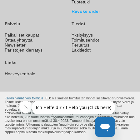
Tuotetuki
Revoke order
Palvelu
Tiedot
Paikalliset kaupat
Yksityisyys
Ottaa yhteyttä
Toimitusehdot
Newsletter
Peruutus
Paristojen kierrätys
Lakitiedot
Links
Hockeyzentrale
Kaikki hinnat plus toimitus.
EU: n sisäisten toimitusten hinnat sisältävät arvonlisäveron.
Toimituksista Yhdistyneeseen kuningaskuntaan ja Sveitsiin maksamme myös verot ja
maksut. Joten hinnat ovat heille lopullisia hintoja. Muut EU: n ulkopuoliset maat
soveltavat muita tulleja, veroja ja maksuja.
* Yliviivatut hinnat ovat valmistajan tai eurooppalaisen jälleenmyyjän suositushintoja
sillä hetkellä, kun tuote lisättiin myymäläämme, tai vanhojen standardien mukainen uusi
tavoitehinta ennen ensimmäistä 30.4.2023. Tuotteen hinta ja postikulut ovat vain
tavoitehintoja. Ulkomaanvaluuttojen (muu kuin euro) osalta voidaan lisätä kyseisen
maksupalveluntarjoajan maksut ja muuntokurssit sekä muita kustannuksia. Tämä
riippuu sopimuksesta maksupalveluntarjoajan kanssa.