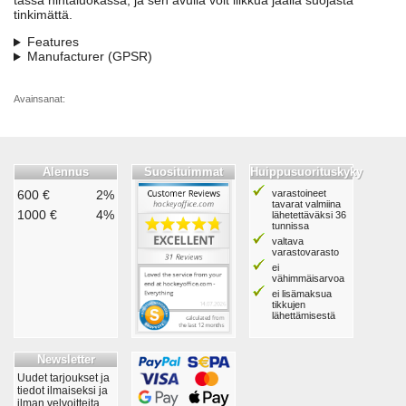
tässä hintaluokassa, ja sen avulla voit liikkua jäällä suojasta
tinkimättä.
Features
Manufacturer (GPSR)
Avainsanat:
Alennus
Suosituimmat
Huippusuorituskyky
600 €
2%
varastoineet
tavarat valmiina
1000 €
4%
lähetettäväksi 36
tunnissa
valtava
varastovarasto
ei
vähimmäisarvoa
ei lisämaksua
tikkujen
lähettämisestä
Newsletter
Uudet tarjoukset ja
tiedot ilmaiseksi ja
ilman velvoitteita