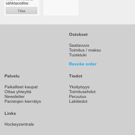
sähköpostitse:
Tilaa
Ostokset
Saatavuus
Toimitus / maksu
Tuotetuki
Revoke order
Palvelu
Tiedot
Paikalliset kaupat
Yksityisyys
Ottaa yhteyttä
Toimitusehdot
Newsletter
Peruutus
Paristojen kierrätys
Lakitiedot
Links
Hockeyzentrale