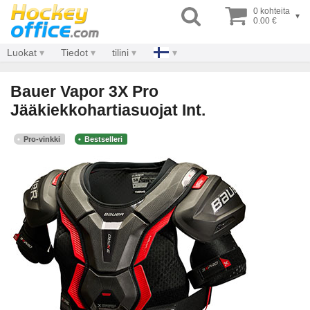
0 kohteita
▾
0.00 €
Luokat
Tiedot
tilini
Bauer Vapor 3X Pro
Jääkiekkohartiasuojat Int.
Pro-vinkki
Bestselleri