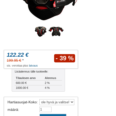
122.22 €
- 39 %
199.95 €
*
sis. verottaa plus
laivaus
Lisäalennus tälle tuotteelle:
Tilauksen arvo
Alennus
600.00 €
2 %
1000.00 €
4 %
Hartiasuojat-Koko
:
määrä
: