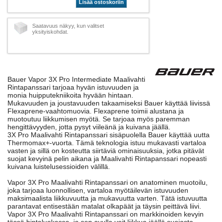
Lisää ostoskoriin
Saatavuus näkyy, kun valitset
yksityiskohdat.
Bauer Vapor 3X Pro Intermediate Maalivahti
Rintapanssari tarjoaa hyvän istuvuuden ja
monia huipputekniikoita hyvään hintaan.
Mukavuuden ja joustavuuden takaamiseksi Bauer käyttää liivissä
Flexaprene-vaahtomuovia. Flexaprene toimii alustana ja
muotoutuu liikkumisen myötä. Se tarjoaa myös paremman
hengittävyyden, jotta pysyt viileänä ja kuivana jäällä.
3X Pro Maalivahti Rintapanssari sisäpuolella Bauer käyttää uutta
Thermomax+-vuorta. Tämä teknologia istuu mukavasti vartaloa
vasten ja sillä on kosteutta siirtäviä ominaisuuksia, jotka pitävät
suojat kevyinä pelin aikana ja Maalivahti Rintapanssari nopeasti
kuivana luistelusessioiden välillä.
Vapor 3X Pro Maalivahti Rintapanssari on anatominen muotoilu,
joka tarjoaa luonnollisen, vartaloa myötäilevän istuvuuden
maksimaalista liikkuvuutta ja mukavuutta varten. Tätä istuvuutta
parantavat entisestään matalat olkapäät ja täysin peittävä liivi.
Vapor 3X Pro Maalivahti Rintapanssari on markkinoiden kevyin