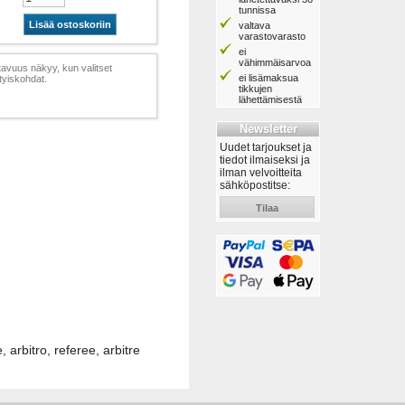
tunnissa
Lisää ostoskoriin
valtava
varastovarasto
ei
vähimmäisarvoa
avuus näkyy, kun valitset
ei lisämaksua
tyiskohdat.
tikkujen
lähettämisestä
Newsletter
Uudet tarjoukset ja
tiedot ilmaiseksi ja
ilman velvoitteita
sähköpostitse:
Tilaa
 arbitro, referee, arbitre