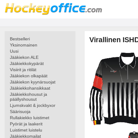
Virallinen ISH
Bestselleri
Yksinomainen
Uusi
Jääkiekon ALE
Jääkiekkokypärät
Visiirit ja ritilät
Jääkiekon olkapäät
Jääkiekon kyynärsuojat
Jääkiekkohansikkaat
Jääkiekkohousut ja
päällyshousut
Ljumskvakt & jockbyxor
Säärisuoja
Rullakiekko luistimet
Pyörät ja laakerit
Luistimet luistelu
Jääkiekkomailat