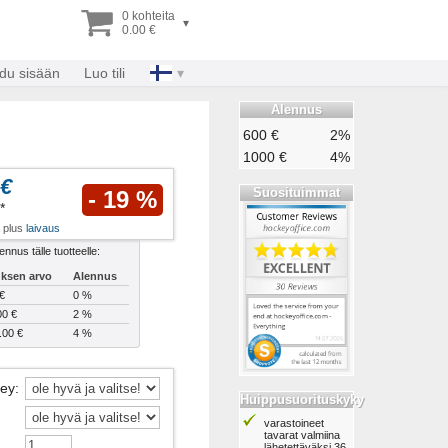
0 kohteita
▾
0.00 €
udu sisään
Luo tili
Alennus
600 €
2%
1000 €
4%
 €
Suosituimmat
- 19 %
*
a plus
laivaus
ennus tälle tuotteelle:
uksen arvo
Alennus
€
0 %
00 €
2 %
.00 €
4 %
sey
:
Huippusuorituskyky
varastoineet
tavarat valmiina
lähetettäväksi 36