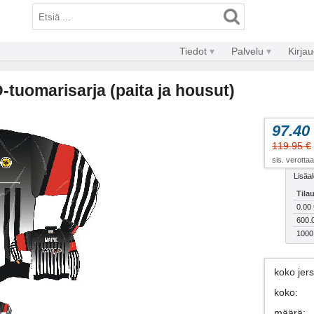
Tiedot
Palvelu
Kirja
D-tuomarisarja (paita ja housut)
97.40
119.95 €
sis. verotta
Lisäal
Tila
0.00 
600.
1000
koko jer
koko
:
määrä
: