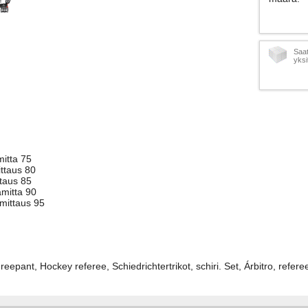
Saat
yksi
itta 75
ttaus 80
ttaus 85
amitta 90
mittaus 95
reepant, Hockey referee, Schiedrichtertrikot, schiri. Set, Árbitro, referee,