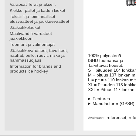
Varaosat Terät ja akselit
Kiekko, pallot ja kadun kiekot
Tekstiilit ja toiminnalliset
alusvaatteet ja joukkuevaatteet
Jääkiekkolaukut
Maalivahdin varusteet
jääkiekkoon
Tuomarit ja valmentajat
Jääkiekkovarusteet, tavoitteet,
nauhat, pullo, ruuvit, niska ja
100% polyesteriä
hammassuojaus
ISHD tuomarisarja
Tarvittavat housut:
Information for brands and
S = pituuden 104 lonkkam
products ice hockey
M = pituus 107 lonkan mi
L = pituus 110 lonkan mi
XL = Pituuden 113 lonkk
XXL = Pituus 117 lonkan 
Features
Manufacturer (GPSR)
refereeset, refe
Avainsanat: