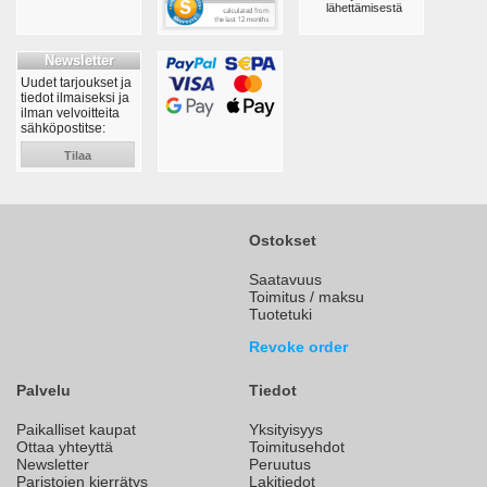
lähettämisestä
Newsletter
Uudet tarjoukset ja
tiedot ilmaiseksi ja
ilman velvoitteita
sähköpostitse:
Tilaa
Ostokset
Saatavuus
Toimitus / maksu
Tuotetuki
Revoke order
Palvelu
Tiedot
Paikalliset kaupat
Yksityisyys
Ottaa yhteyttä
Toimitusehdot
Newsletter
Peruutus
Paristojen kierrätys
Lakitiedot