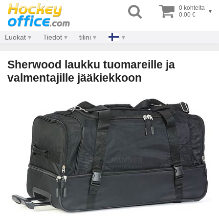
0 kohteita
▾
0.00 €
Luokat
Tiedot
tilini
Sherwood laukku tuomareille ja
valmentajille jääkiekkoon