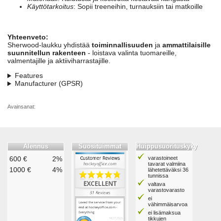
Käyttötarkoitus
: Sopii treeneihin, turnauksiin tai matkoille
Yhteenveto:
Sherwood-laukku yhdistää
toiminnallisuuden
ja
ammattilaisille
suunnitellun rakenteen
- loistava valinta tuomareille,
valmentajille ja aktiiviharrastajille.
Features
Manufacturer (GPSR)
Avainsanat:
Alennus
Suosituimmat
Huippusuorituskyky
600 €
2%
varastoineet
tavarat valmiina
1000 €
4%
lähetettäväksi 36
tunnissa
valtava
varastovarasto
ei
vähimmäisarvoa
ei lisämaksua
tikkujen