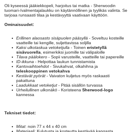
Oli kyseessä jääkiekkopeli, harjoitus tai matka - Sherwoodin
tuomari-/valmentajalaukku on käytännöllinen ja tyylikäs valinta. Se
tarjoaa runsaasti tilaa ja kestävyyttä vaativaan käyttöön.
Ominaisuudet:
Erillinen alaosasto sisäpuolen pääsyllä
- Soveltuu kosteille
vaatteille tai kengille, suljettavissa soljilla
Kaksi ulkotaskua vetoketjulla
- Toinen
eristetyllä
sisävuorella
, esimerkiksi juomille tai välipaloille
Tilava päälokero
- Sopii varusteille, vaatteille tai papereille
ID-ikkuna
- Helpottaa laukun tunnistamista
Kantovaihtoehdot
- Sivukahvat, olkahihna ja
teleskooppinen vetokahva
Kestävät pyörät
- Vaivaton kuljetus myös raskaasti
pakattuna
Laadukkaat vetoketjut
- Pitää sisällön turvassa
Urheilullinen ulkonäkö
- Koristeena
Sherwood-logo
kannessa
Tekniset tiedot:
Mitat
: noin 77 x 44 x 40 cm
Materiaali
: Kulutusta ja kosteutta kestävää kangasta