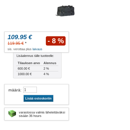
109.95 €
- 8 %
119.95 €
*
sis. verottaa plus
laivaus
Lisäalennus tälle tuotteelle:
Tilauksen arvo
Alennus
600.00 €
2 %
1000.00 €
4 %
määrä
:
Lisää ostoskoriin
varastossa valmis lähetettäväksi
sisään 36 hours