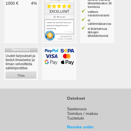
1000 €
4%
lähetettäväksi 36
tunnissa
valtava
varastovarasto
ei
vähimmäisarvoa
ei lisämaksua
tikkujen
lähettämisestä
Newsletter
Uudet tarjoukset ja
tiedot ilmaiseksi ja
ilman velvoitteita
sähköpostitse:
Tilaa
Ostokset
Saatavuus
Toimitus / maksu
Tuotetuki
Revoke order