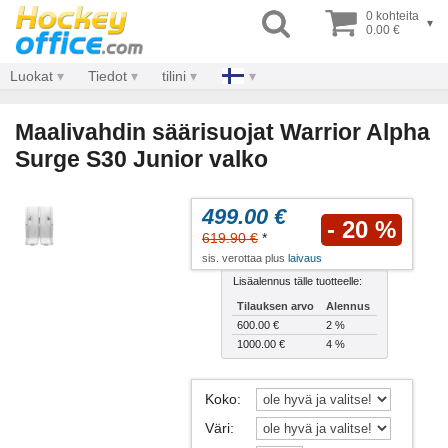
0 kohteita
▾
0.00 €
Luokat
Tiedot
tilini
Maalivahdin säärisuojat Warrior Alpha
Surge S30 Junior valko
499.00 €
- 20 %
619.90 €
*
sis. verottaa plus
laivaus
Lisäalennus tälle tuotteelle:
Tilauksen arvo
Alennus
600.00 €
2 %
1000.00 €
4 %
Koko
:
Väri
: