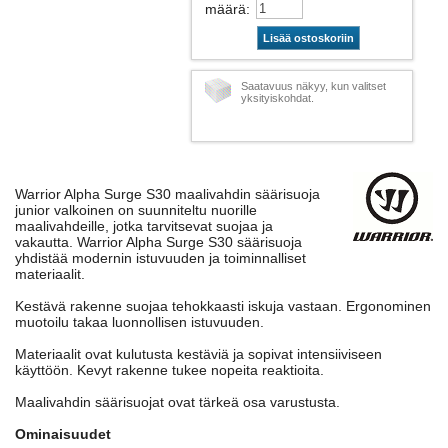
määrä
:
Lisää ostoskoriin
Saatavuus näkyy, kun valitset
yksityiskohdat.
Warrior Alpha Surge S30 maalivahdin säärisuoja
junior valkoinen on suunniteltu nuorille
maalivahdeille, jotka tarvitsevat suojaa ja
vakautta. Warrior Alpha Surge S30 säärisuoja
yhdistää modernin istuvuuden ja toiminnalliset
materiaalit.
Kestävä rakenne suojaa tehokkaasti iskuja vastaan. Ergonominen
muotoilu takaa luonnollisen istuvuuden.
Materiaalit ovat kulutusta kestäviä ja sopivat intensiiviseen
käyttöön. Kevyt rakenne tukee nopeita reaktioita.
Maalivahdin säärisuojat ovat tärkeä osa varustusta.
Ominaisuudet