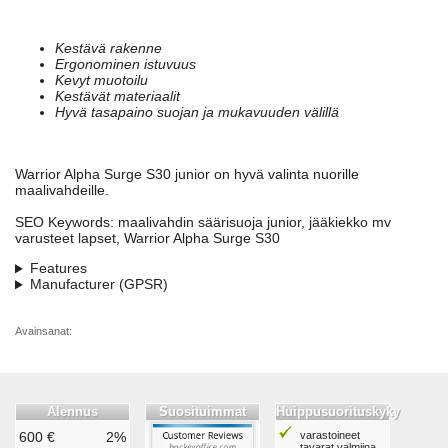
Kestävä rakenne
Ergonominen istuvuus
Kevyt muotoilu
Kestävät materiaalit
Hyvä tasapaino suojan ja mukavuuden välillä
Warrior Alpha Surge S30 junior on hyvä valinta nuorille
maalivahdeille.
SEO Keywords: maalivahdin säärisuoja junior, jääkiekko mv
varusteet lapset, Warrior Alpha Surge S30
Features
Manufacturer (GPSR)
Avainsanat:
Alennus
Suosituimmat
Huippusuorituskyky
600 €
2%
varastoineet
tavarat valmiina