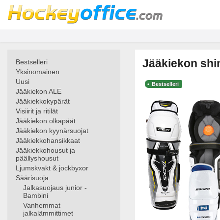
Jääkiekon shin
Bestselleri
Yksinomainen
Uusi
Bestselleri
Jääkiekon ALE
Jääkiekkokypärät
Visiirit ja ritilät
Jääkiekon olkapäät
Jääkiekon kyynärsuojat
Jääkiekkohansikkaat
Jääkiekkohousut ja
päällyshousut
Ljumskvakt & jockbyxor
Säärisuoja
Jalkasuojaus junior -
Bambini
Vanhemmat
jalkalämmittimet