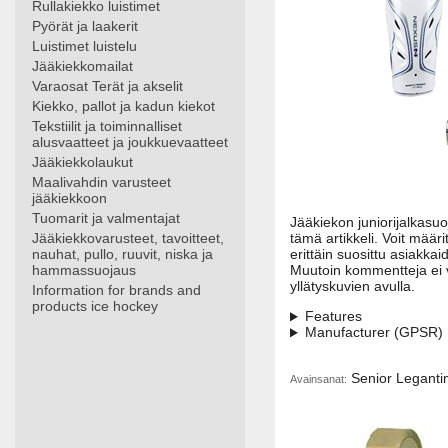
Rullakiekko luistimet
Pyörät ja laakerit
Luistimet luistelu
Jääkiekkomailat
Varaosat Terät ja akselit
Kiekko, pallot ja kadun kiekot
Tekstiilit ja toiminnalliset
alusvaatteet ja joukkuevaatteet
Jääkiekkolaukut
Maalivahdin varusteet
jääkiekkoon
Tuomarit ja valmentajat
Jääkiekon juniorijalkasuoj
Jääkiekkovarusteet, tavoitteet,
tämä artikkeli. Voit määr
nauhat, pullo, ruuvit, niska ja
erittäin suosittu asiakk
hammassuojaus
Muutoin kommentteja ei v
yllätyskuvien avulla.
Information for brands and
products ice hockey
Features
Manufacturer (GPSR)
Senior Legantima
Avainsanat: