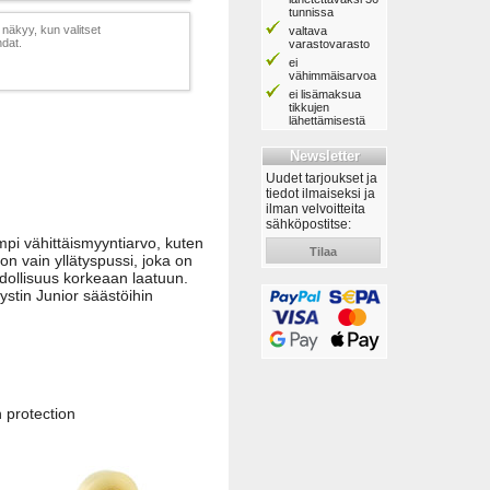
tunnissa
näkyy, kun valitset
valtava
hdat.
varastovarasto
ei
vähimmäisarvoa
ei lisämaksua
tikkujen
lähettämisestä
Newsletter
Uudet tarjoukset ja
tiedot ilmaiseksi ja
ilman velvoitteita
sähköpostitse:
eampi vähittäismyyntiarvo, kuten
Tilaa
on vain yllätyspussi, joka on
dollisuus korkeaan laatuun.
stin Junior säästöihin
 protection