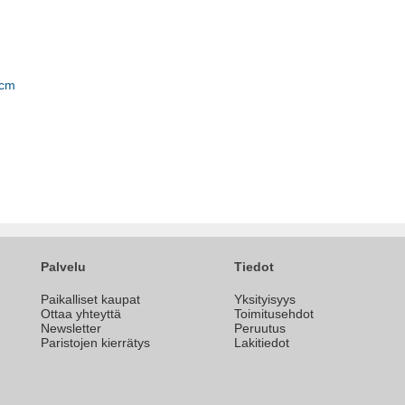
 cm
Palvelu
Tiedot
Paikalliset kaupat
Yksityisyys
Ottaa yhteyttä
Toimitusehdot
Newsletter
Peruutus
Paristojen kierrätys
Lakitiedot