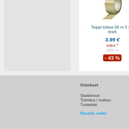
Teippi kirkas 66 m 5
breit
3.99 €
*
6.95 €
0.06 € / m
- 43 %
Ostokset
Saatavuus
Toimitus / maksu
Tuotetuki
Revoke order