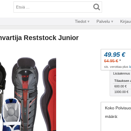
Tiedot
Palvelu
Kirja
vartija Reststock Junior
49.95 €
64.95 €
*
sis. verottaa plus
l
Lisäalennus t
Tilauksen 
600.00 €
1000.00 €
Koko Polvisuo
määrä
: