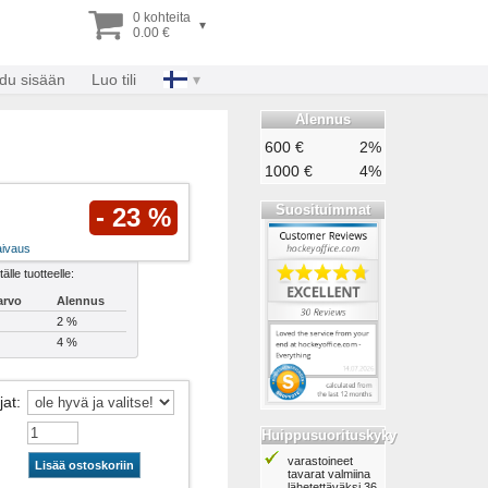
0 kohteita
▾
0.00 €
udu sisään
Luo tili
Alennus
600 €
2%
1000 €
4%
Suosituimmat
- 23 %
aivaus
älle tuotteelle:
arvo
Alennus
2 %
4 %
jat
:
Huippusuorituskyky
varastoineet
Lisää ostoskoriin
tavarat valmiina
lähetettäväksi 36