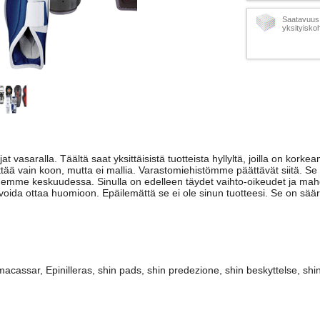
Saatavuus 
yksityisko
at vasaralla. Täältä saat yksittäisistä tuotteista hyllyltä, joilla on kork
ittää vain koon, mutta ei mallia. Varastomiehistömme päättävät siitä. Se 
aidemme keskuudessa. Sinulla on edelleen täydet vaihto-oikeudet ja mah
oida ottaa huomioon. Epäilemättä se ei ole sinun tuotteesi. Se on sääry
cassar, Epinilleras, shin pads, shin predezione, shin beskyttelse, shin