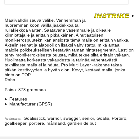
Maalivahdin sauva välike. Vanhemman ja
nuoremman koon välillä jääkiekkoa tai
rullakiekkoa varten. Saatavana vasemmalle ja oikealle
kiinniottajalle ja erittäin pitkäikäinen. Ainutlaatuisen
monikerrospuutekniikan ansiosta tämä maila on erittäin vankka.
Akselin reunat ja alapuoli on lisäksi vahvistettu, mikä antaa
maiolle poikkeuksellisen kestävän tämän hintasegmentin. Lasti on
tehty monikerroksisesta puusta, mikä tekee siitä erittäin vakaan.
Huolimatta korkeasta vakaudesta ja tärinää vähentävästä
tekniikasta maila ei laihduta. Pro Multi Layer -rakenne takaa
pitkän kestävyyden ja hyvän olon. Kevyt, kestävä maila, jonka
hinta on TOP
Raha
Paino: 873 grammaa
Features
Manufacturer (GPSR)
Goaliestick, warrior, swagger, senior, Goalie, Portero,
Avainsanat:
goalkeeper, portiere, målmand, gardien de but