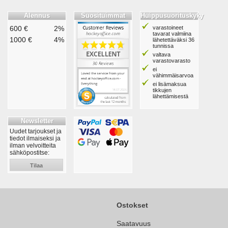
Alennus
Suosituimmat
Huippusuorituskyky
600 €
2%
varastoineet
tavarat valmiina
1000 €
4%
lähetettäväksi 36
tunnissa
valtava
varastovarasto
ei
vähimmäisarvoa
ei lisämaksua
tikkujen
lähettämisestä
Newsletter
Uudet tarjoukset ja
tiedot ilmaiseksi ja
ilman velvoitteita
sähköpostitse:
Tilaa
Ostokset
Saatavuus