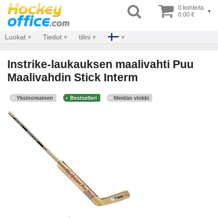
0 kohteita
▾
0.00 €
Luokat
Tiedot
tilini
Instrike-laukauksen maalivahti Puu
Maalivahdin Stick Interm
Yksinomainen
Bestselleri
Meidän vinkki