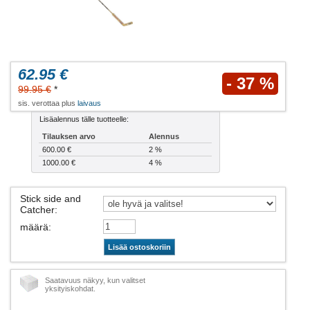
62.95 €
- 37 %
99.95 €
*
sis. verottaa plus
laivaus
Lisäalennus tälle tuotteelle:
Tilauksen arvo
Alennus
600.00 €
2 %
1000.00 €
4 %
Stick side and
Catcher
:
määrä
:
Lisää ostoskoriin
Saatavuus näkyy, kun valitset
yksityiskohdat.