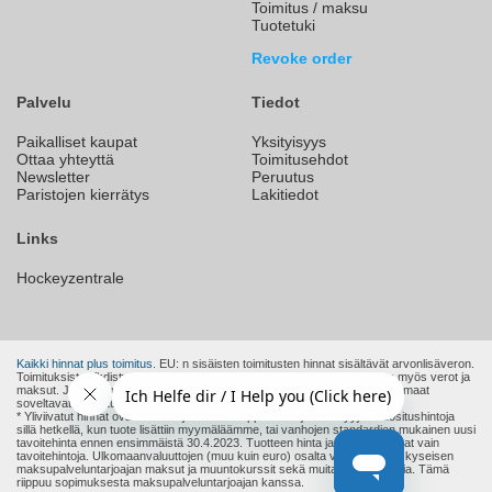
Toimitus / maksu
Tuotetuki
Revoke order
Palvelu
Tiedot
Paikalliset kaupat
Yksityisyys
Ottaa yhteyttä
Toimitusehdot
Newsletter
Peruutus
Paristojen kierrätys
Lakitiedot
Links
Hockeyzentrale
Kaikki hinnat plus toimitus.
EU: n sisäisten toimitusten hinnat sisältävät arvonlisäveron.
Toimituksista Yhdistyneeseen kuningaskuntaan ja Sveitsiin maksamme myös verot ja
maksut. Joten hinnat ovat heille lopullisia hintoja. Muut EU: n ulkopuoliset maat
soveltavat muita tulleja, veroja ja maksuja.
* Yliviivatut hinnat ovat valmistajan tai eurooppalaisen jälleenmyyjän suositushintoja
sillä hetkellä, kun tuote lisättiin myymäläämme, tai vanhojen standardien mukainen uusi
tavoitehinta ennen ensimmäistä 30.4.2023. Tuotteen hinta ja postikulut ovat vain
tavoitehintoja. Ulkomaanvaluuttojen (muu kuin euro) osalta voidaan lisätä kyseisen
maksupalveluntarjoajan maksut ja muuntokurssit sekä muita kustannuksia. Tämä
riippuu sopimuksesta maksupalveluntarjoajan kanssa.