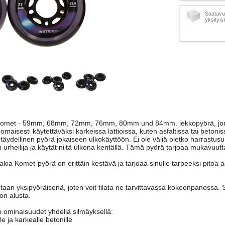
Saatavuu
yksityis
ke Komet - 59mm, 68mm, 72mm, 76mm, 80mm und 84mm. iekkopyörä, jo
omaisesti käytettäväksi karkeissa lattioissa, kuten asfaltissa tai betonis
täydellinen pyörä jokaiseen ulkokäyttöön. Ei ole väliä oletko harrastusurh
 urheilija ja käytät niitä ulkona kentällä. Tämä pyörä tarjoaa mukavuutt
kia Komet-pyörä on erittäin kestävä ja tarjoaa sinulle tarpeeksi pitoa 
taan yksipyöräisenä, joten voit tilata ne tarvittavassa kokoonpanossa. Sil
oon alusta.
n ominaisuudet yhdellä silmäyksellä:
e ja karkealle betonille