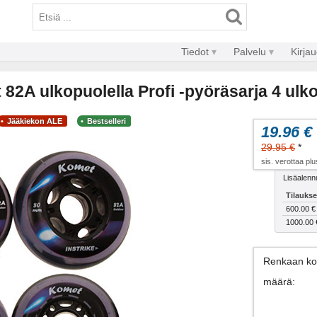
Tiedot
Palvelu
Kirja
 82A ulkopuolella Profi -pyöräsarja 4 ulk
Jääkiekon ALE
Bestselleri
19.96 €
29.95 €
*
sis. verottaa pl
Lisäalennu
Tilaukse
600.00 €
1000.00 
Renkaan ko
määrä
: