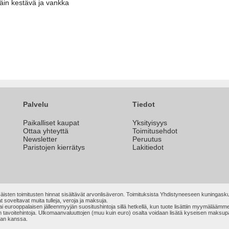
täin kestävä ja vankka
Palvelu
Tiedot
Paikalliset kaupat
Yksityisyys
Ottaa yhteyttä
Toimitusehdot
Newsletter
Peruutus
Paristojen kierrätys
Lakitiedot
äisten toimitusten hinnat sisältävät arvonlisäveron. Toimituksista Yhdistyneeseen kuningasku
t soveltavat muita tulleja, veroja ja maksuja.
n tai eurooppalaisen jälleenmyyjän suositushintoja sillä hetkellä, kun tuote lisättiin myymälä
ain tavoitehintoja. Ulkomaanvaluuttojen (muu kuin euro) osalta voidaan lisätä kyseisen maks
jan kanssa.