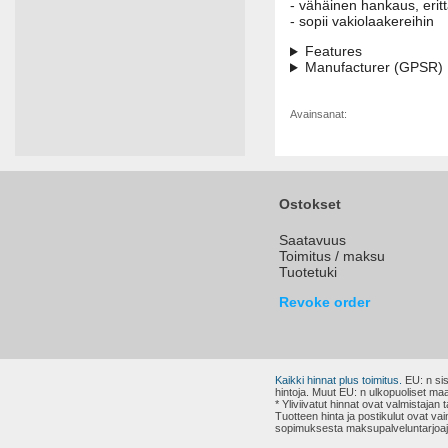
- vähäinen hankaus, erit
- sopii vakiolaakereihin
Features
Manufacturer (GPSR)
Avainsanat:
Ostokset
Saatavuus
Toimitus / maksu
Tuotetuki
Revoke order
Kaikki hinnat plus toimitus.
EU: n sis
hintoja. Muut EU: n ulkopuoliset maa
* Yliviivatut hinnat ovat valmistaja
Tuotteen hinta ja postikulut ovat v
sopimuksesta maksupalveluntarjoa