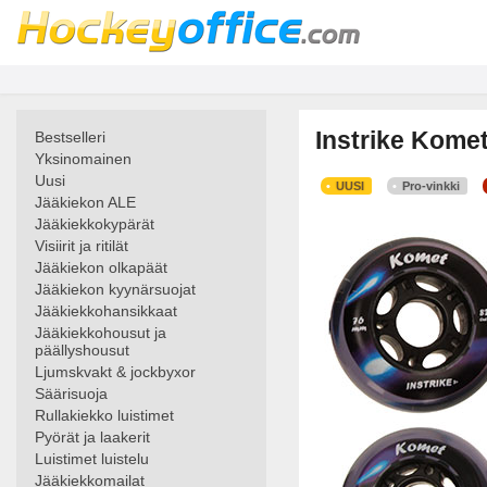
Instrike Komet
Bestselleri
Yksinomainen
Uusi
UUSI
Pro-vinkki
Jääkiekon ALE
Jääkiekkokypärät
Visiirit ja ritilät
Jääkiekon olkapäät
Jääkiekon kyynärsuojat
Jääkiekkohansikkaat
Jääkiekkohousut ja
päällyshousut
Ljumskvakt & jockbyxor
Säärisuoja
Rullakiekko luistimet
Pyörät ja laakerit
Luistimet luistelu
Jääkiekkomailat