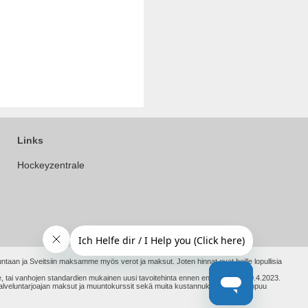
Links
Hockeyzentrale
ntaan ja Sveitsiin maksamme myös verot ja maksut. Joten hinnat ovat heille lopullisia
ämme, tai vanhojen standardien mukainen uusi tavoitehinta ennen ensimmäistä 30.4.2023.
upalveluntarjoajan maksut ja muuntokurssit sekä muita kustannuksia. Tämä riippuu