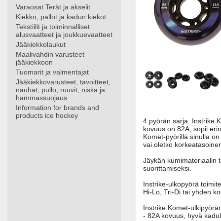
Varaosat Terät ja akselit
Kiekko, pallot ja kadun kiekot
Tekstiilit ja toiminnalliset
alusvaatteet ja joukkuevaatteet
Jääkiekkolaukut
Maalivahdin varusteet
jääkiekkoon
Tuomarit ja valmentajat
Jääkiekkovarusteet, tavoitteet,
nauhat, pullo, ruuvit, niska ja
hammassuojaus
Information for brands and
products ice hockey
4 pyörän sarja. Instri
kovuus on 82A, sopii erin
Komet-pyörillä sinulla on 
vai oletko korkeatasoinen
Jäykän kumimateriaalin ta
suorittamiseksi.
Instrike-ulkopyörä toimite
Hi-Lo, Tri-Di tai yhden k
Instrike Komet-ulkipyörä
- 82A kovuus, hyvä kadull