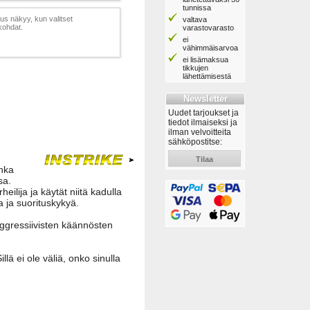
tunnissa
s näkyy, kun valitset
valtava
kohdat.
varastovarasto
ei
vähimmäisarvoa
ei lisämaksua
tikkujen
lähettämisestä
Newsletter
Uudet tarjoukset ja
tiedot ilmaiseksi ja
ilman velvoitteita
sähköpostitse:
Tilaa
nka
sa.
eilija ja käytät niitä kadulla
a ja suorituskykyä.
aggressiivisten käännösten
lä ei ole väliä, onko sinulla