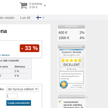
0 kohteita
▾
0.00 €
udu sisään
Luo tili
Alennus
ona
600 €
2%
1000 €
4%
Suosituimmat
- 33 %
us
laivaus
s tälle tuotteelle:
n arvo
Alennus
2 %
€
4 %
ko
:
Huippusuorituskyky
varastoineet
Lisää ostoskoriin
tavarat valmiina
lähetettäväksi 36