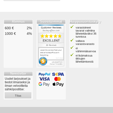
Alennus
Suosituimmat
Huippusuorituskyky
600 €
2%
varastoineet
tavarat valmiina
1000 €
4%
lähetettäväksi 36
tunnissa
valtava
varastovarasto
ei
vähimmäisarvoa
ei lisämaksua
tikkujen
lähettämisestä
Newsletter
Uudet tarjoukset ja
tiedot ilmaiseksi ja
ilman velvoitteita
sähköpostitse:
Tilaa