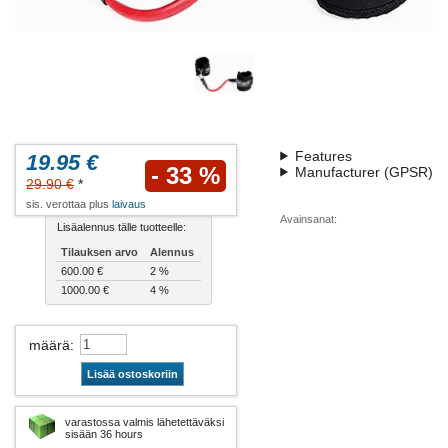
Features
19.95 €
- 33 %
Manufacturer (GPSR)
29.90 €
*
sis. verottaa plus
laivaus
Avainsanat:
Lisäalennus tälle tuotteelle:
Tilauksen arvo
Alennus
600.00 €
2 %
1000.00 €
4 %
määrä
:
Lisää ostoskoriin
varastossa valmis lähetettäväksi
sisään 36 hours