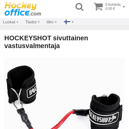
0 kohteita
▾
0.00 €
Luokat
Tiedot
tilini
HOCKEYSHOT sivuttainen
vastusvalmentaja