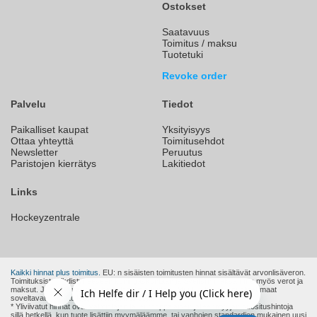
Ostokset
Saatavuus
Toimitus / maksu
Tuotetuki
Revoke order
Palvelu
Tiedot
Paikalliset kaupat
Yksityisyys
Ottaa yhteyttä
Toimitusehdot
Newsletter
Peruutus
Paristojen kierrätys
Lakitiedot
Links
Hockeyzentrale
Kaikki hinnat plus toimitus.
EU: n sisäisten toimitusten hinnat sisältävät arvonlisäveron.
Toimituksista Yhdistyneeseen kuningaskuntaan ja Sveitsiin maksamme myös verot ja
maksut. Joten hinnat ovat heille lopullisia hintoja. Muut EU: n ulkopuoliset maat
soveltavat muita tulleja, veroja ja maksuja.
* Yliviivatut hinnat ovat valmistajan tai eurooppalaisen jälleenmyyjän suositushintoja
sillä hetkellä, kun tuote lisättiin myymäläämme, tai vanhojen standardien mukainen uusi