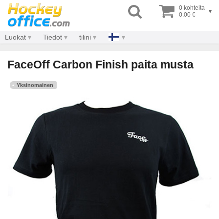
0 kohteita
▾
0.00 €
Luokat
Tiedot
tilini
FaceOff Carbon Finish paita musta
Yksinomainen