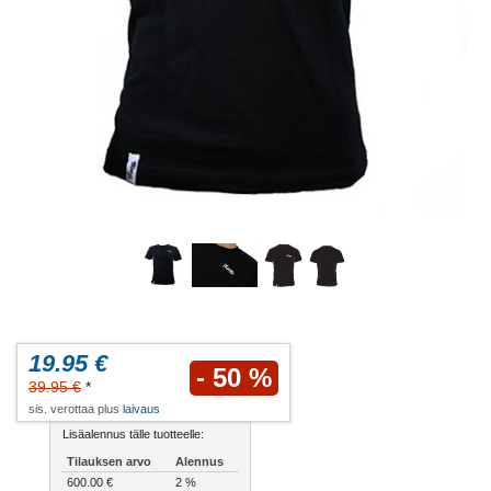
19.95 €
- 50 %
39.95 €
*
sis. verottaa plus
laivaus
Lisäalennus tälle tuotteelle:
Tilauksen arvo
Alennus
600.00 €
2 %