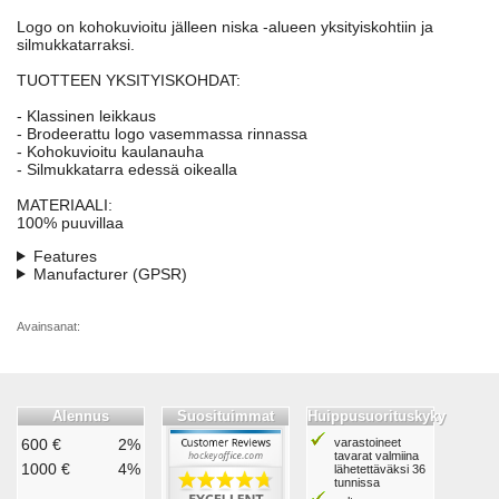
Logo on kohokuvioitu jälleen niska -alueen yksityiskohtiin ja
silmukkatarraksi.
TUOTTEEN YKSITYISKOHDAT:
- Klassinen leikkaus
- Brodeerattu logo vasemmassa rinnassa
- Kohokuvioitu kaulanauha
- Silmukkatarra edessä oikealla
MATERIAALI:
100% puuvillaa
Features
Manufacturer (GPSR)
Avainsanat:
Alennus
Suosituimmat
Huippusuorituskyky
600 €
2%
varastoineet
tavarat valmiina
1000 €
4%
lähetettäväksi 36
tunnissa