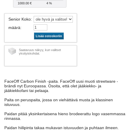
1000.00 €
4 %
Senior Koko
:
määrä
:
Lisää ostoskoriin
Saatavuus näkyy, kun valitset
yksityiskohdat.
FaceOff Carbon Finish -paita. FaceOff uusi muoti streetware -
brändi nyt Euroopassa. Osoita, että olet jääkiekko- ja
jääkiekkofani tai pelaaja.
Paita on peruspaita, jossa on viehättävä musta ja klassinen
istuvuus.
Paidan pitää yksinkertaisena hieno brodeerattu logo vasemmassa
rinnassa.
Paidan hiilipinta takaa mukavan istuvuuden ja puhtaan ilmeen.