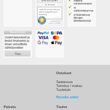
valtava
varastovarasto
ei
vähimmäisarvoa
ei lisämaksua
tikkujen
lähettämisestä
Newsletter
Uudet tarjoukset ja
tiedot ilmaiseksi ja
ilman velvoitteita
sähköpostitse:
Tilaa
Ostokset
Saatavuus
Toimitus / maksu
Tuotetuki
Revoke order
Palvelu
Tiedot