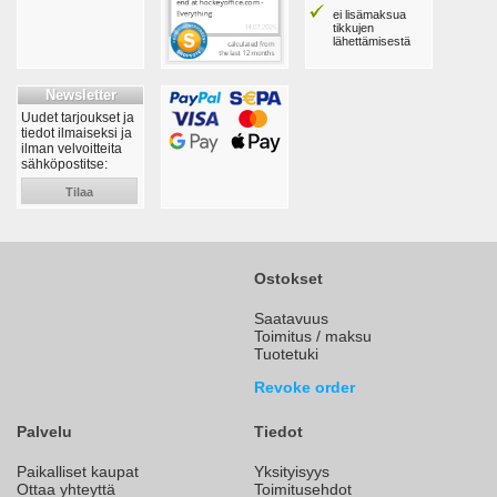
ei lisämaksua
tikkujen
lähettämisestä
Newsletter
Uudet tarjoukset ja
tiedot ilmaiseksi ja
ilman velvoitteita
sähköpostitse:
Tilaa
Ostokset
Saatavuus
Toimitus / maksu
Tuotetuki
Revoke order
Palvelu
Tiedot
Paikalliset kaupat
Yksityisyys
Ottaa yhteyttä
Toimitusehdot