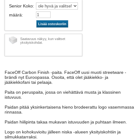
Senior Koko
:
määrä
:
Lisää ostoskoriin
Saatavuus näkyy, kun valitset
yksityiskohdat.
FaceOff Carbon Finish -paita. FaceOff uusi muoti streetware -
brändi nyt Euroopassa. Osoita, että olet jääkiekko- ja
jääkiekkofani tai pelaaja.
Paita on peruspaita, jossa on viehättävä musta ja klassinen
istuvuus.
Paidan pitää yksinkertaisena hieno brodeerattu logo vasemmassa
rinnassa.
Paidan hiilipinta takaa mukavan istuvuuden ja puhtaan ilmeen.
Logo on kohokuvioitu jälleen niska -alueen yksityiskohtiin ja
silmukkatarraksi.