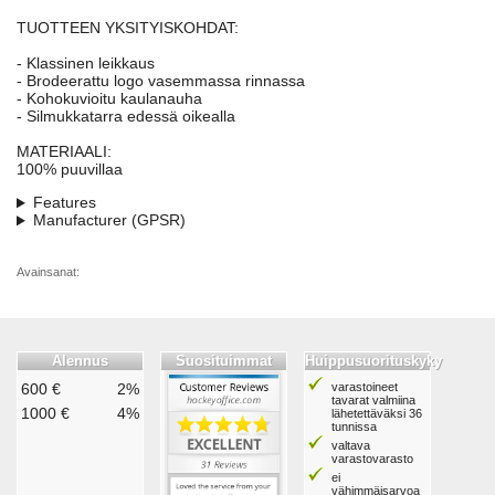
TUOTTEEN YKSITYISKOHDAT:
- Klassinen leikkaus
- Brodeerattu logo vasemmassa rinnassa
- Kohokuvioitu kaulanauha
- Silmukkatarra edessä oikealla
MATERIAALI:
100% puuvillaa
Features
Manufacturer (GPSR)
Avainsanat:
Alennus
Suosituimmat
Huippusuorituskyky
600 €
2%
varastoineet
tavarat valmiina
1000 €
4%
lähetettäväksi 36
tunnissa
valtava
varastovarasto
ei
vähimmäisarvoa