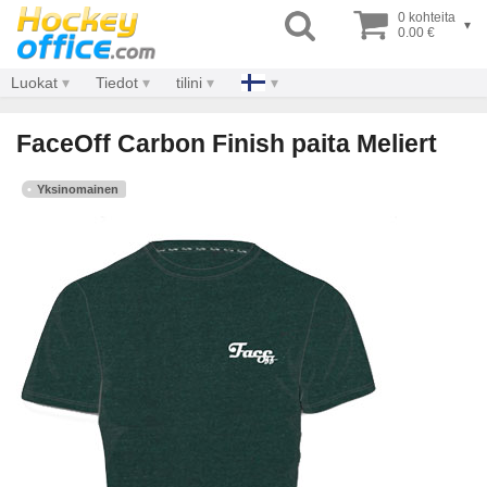
0 kohteita
▾
0.00 €
Luokat
Tiedot
tilini
FaceOff Carbon Finish paita Meliert
Yksinomainen