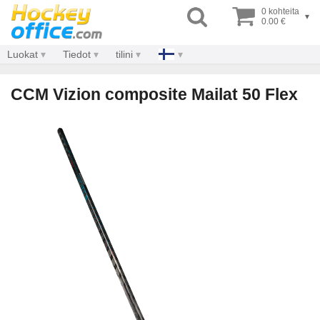
0 kohteita
▾
0.00 €
Luokat
Tiedot
tilini
CCM Vizion composite Mailat 50 Flex