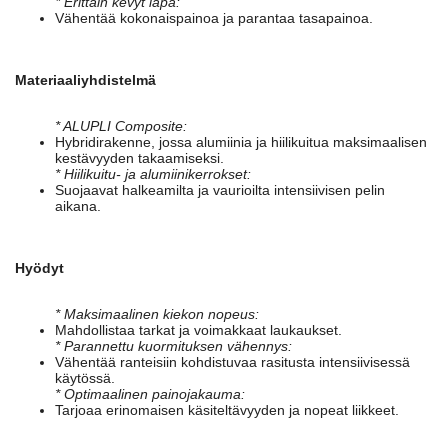
* Erittäin kevyt lapa:
Vähentää kokonaispainoa ja parantaa tasapainoa.
Materiaaliyhdistelmä
* ALUPLI Composite:
Hybridirakenne, jossa alumiinia ja hiilikuitua maksimaalisen
kestävyyden takaamiseksi.
* Hiilikuitu- ja alumiinikerrokset:
Suojaavat halkeamilta ja vaurioilta intensiivisen pelin
aikana.
Hyödyt
* Maksimaalinen kiekon nopeus:
Mahdollistaa tarkat ja voimakkaat laukaukset.
* Parannettu kuormituksen vähennys:
Vähentää ranteisiin kohdistuvaa rasitusta intensiivisessä
käytössä.
* Optimaalinen painojakauma:
Tarjoaa erinomaisen käsiteltävyyden ja nopeat liikkeet.