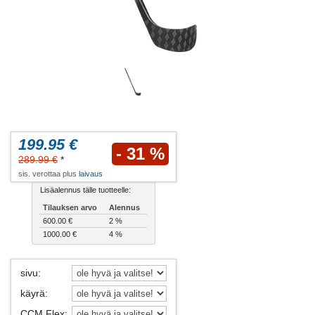
199.95 €
- 31 %
289.99 €
*
sis. verottaa plus
laivaus
Lisäalennus tälle tuotteelle:
Tilauksen arvo
Alennus
600.00 €
2 %
1000.00 €
4 %
sivu
:
käyrä
:
CCM Flex
: