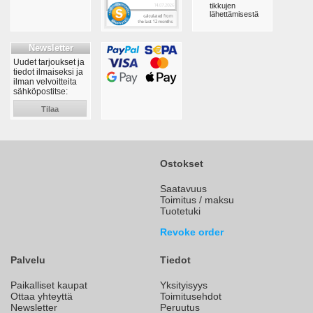
tikkujen
lähettämisestä
Newsletter
Uudet tarjoukset ja
tiedot ilmaiseksi ja
ilman velvoitteita
sähköpostitse:
Tilaa
Ostokset
Saatavuus
Toimitus / maksu
Tuotetuki
Revoke order
Palvelu
Tiedot
Paikalliset kaupat
Yksityisyys
Ottaa yhteyttä
Toimitusehdot
Newsletter
Peruutus