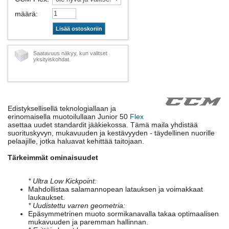
määrä
:
Lisää ostoskoriin
Saatavuus näkyy, kun valitset
yksityiskohdat.
Edistyksellisellä teknologiallaan ja
erinomaisella muotoilullaan Junior 50
Flex
asettaa uudet standardit jääkiekossa. Tämä maila yhdistää
suorituskyvyn, mukavuuden ja kestävyyden - täydellinen nuorille
pelaajille, jotka haluavat kehittää taitojaan.
Tärkeimmät ominaisuudet
* Ultra Low Kickpoint:
Mahdollistaa salamannopean latauksen ja voimakkaat
laukaukset.
* Uudistettu varren geometria:
Epäsymmetrinen muoto sormikanavalla takaa optimaalisen
mukavuuden ja paremman hallinnan.