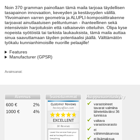
Noin 370 gramman painollaan tämä maila tarjoaa täydellisen
tasapainon innovaation, keveyden ja kestävyyden välillä.
Ylivoimainen varren geometria ja ALUPLI-komposiittirakenne
tarjoavat ainutlaatuisen pelituntuman - ihanteellinen sekä
intensiivisiin harjoituksiin että ratkaiseviin otteluihin. Olipa kyse
nopeista syötöistä tai tarkista laukauksista, tämä maila auttaa
sinua saavuttamaan täyden potentiaalisi jäällä. Välttämätön
työkalu kunnianhimoisille nuorille pelaajille!
Features
Manufacturer (GPSR)
Avainsanat:
Alennus
Suosituimmat
Huippusuorituskyky
600 €
2%
varastoineet
tavarat valmiina
1000 €
4%
lähetettäväksi 36
tunnissa
valtava
varastovarasto
ei
vähimmäisarvoa
ei lisämaksua