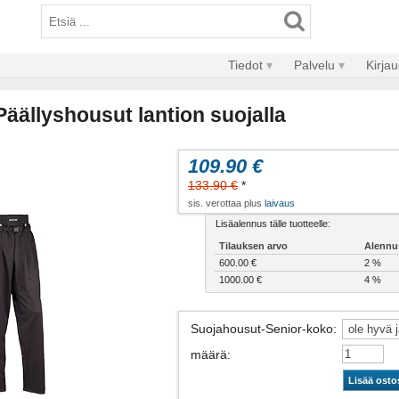
Tiedot
Palvelu
Kirja
äällyshousut lantion suojalla
109.90 €
133.90 €
*
sis. verottaa plus
laivaus
Lisäalennus tälle tuotteelle:
Tilauksen arvo
Alennu
600.00 €
2 %
1000.00 €
4 %
Suojahousut-Senior-koko
:
määrä
:
Lisää osto