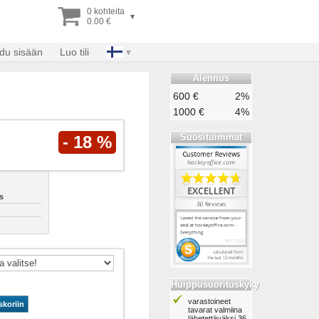
0 kohteita
▾
0.00 €
udu sisään
Luo tili
Alennus
600 €
2%
1000 €
4%
Suosituimmat
- 18 %
s
Huippusuorituskyky
varastoineet
skoriin
tavarat valmiina
lähetettäväksi 36