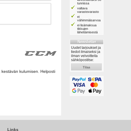
tunnissa
valtava
varastovarasto
ei
vähimmäisarvoa
ei lisämaksua
tikkujen
lähettämisestä
Newsletter
Uudet tarjoukset ja
tiedot ilmaiseksi ja
ilman velvoitteita
sähköpostitse:
Tilaa
 kestävän kulumisen. Helposti
Links