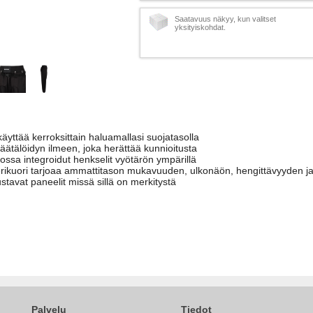
Saatavuus näkyy, kun valitset
yksityiskohdat.
käyttää kerroksittain haluamallasi suojatasolla
äätälöidyn ilmeen, joka herättää kunnioitusta
ossa integroidut henkselit vyötärön ympärillä
rikuori tarjoaa ammattitason mukavuuden, ulkonäön, hengittävyyden ja
stavat paneelit missä sillä on merkitystä
Palvelu
Tiedot