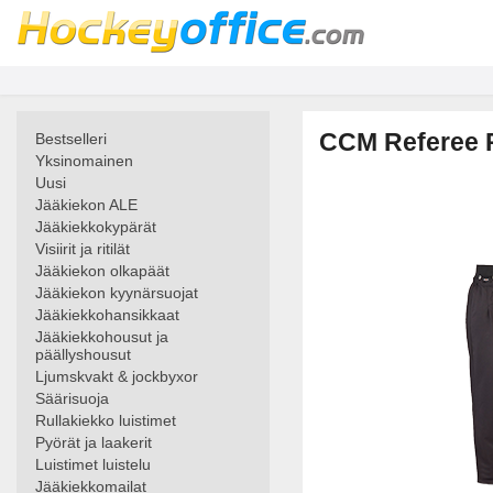
CCM Referee P
Bestselleri
Yksinomainen
Uusi
Jääkiekon ALE
Jääkiekkokypärät
Visiirit ja ritilät
Jääkiekon olkapäät
Jääkiekon kyynärsuojat
Jääkiekkohansikkaat
Jääkiekkohousut ja
päällyshousut
Ljumskvakt & jockbyxor
Säärisuoja
Rullakiekko luistimet
Pyörät ja laakerit
Luistimet luistelu
Jääkiekkomailat