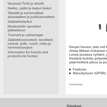
Varaosat Terät ja akselit
Kiekko, pallot ja kadun kiekot
Tekstiilit ja toiminnalliset
alusvaatteet ja joukkuevaatteet
Jääkiekkolaukut
Maalivahdin varusteet
jääkiekkoon
Tuomarit ja valmentajat
Jääkiekkovarusteet, tavoitteet,
nauhat, pullo, ruuvit, niska ja
Kevyet housut, joita voit 
hammassuojaus
Antaa liikkeet mukanasi r
Information for brands and
Leveä joustava vyötärö, j
products ice hockey
Kestävä kudottu polyeste
päärmettävä pituus ja jou
Features
Manufacturer (GPSR)
Avainsanat:
Ostokset