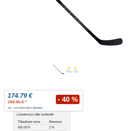
174.79 €
- 40 %
289.95 €
*
sis. verottaa plus
laivaus
Lisäalennus tälle tuotteelle:
Tilauksen arvo
Alennus
600.00 €
2 %