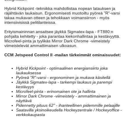
Hybrid Kickpoint -tekniikka mahdollistaa nopean latauksen ja
räjähtävän laukaisun. Ergonomisesti muotoiltu pyöreä "R"-varsi
takaa mukavan otteen ja tehokkaan voimansiirron - myös
intensiivisissä pelitilanteissa.
Erityismaininnan ansaitsee jäykkä Sigmatex-lapa - FT880:n
pohjalta kehitetty - joka parantaa kiekonhallintaa ja kestävyyttä.
Microfeel-pinta ja tyylikäs Mirror Dark Chrome -viimeistely
viimeistelevät ammattimaisen ulkoasun.
CCM Jetspeed Control II -mailan tärkeimmät ominaisuudet:
Hybrid Kickpoint - optimaalinen energiansiirto joka
laukauksessa
Pyöreä "R"-varsi - ergonominen ja mukava käsitellä
Jäykkä Sigmatex-lapa - tarkempi laukaus ja parempi
kestävyys
Microfeel-pinta - erinomainen ote ja hallinta
Mirror Dark Chrome -viimeistely - ammattimainen ja
näyttävä
Pidennetty pituus 62" - ihanteellinen pidemmille pelaajille
Saatavilla yksinoikeudella Hockeyzentrale / Hockeyoffice -
verkkokaupasta