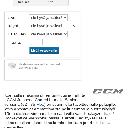
1000.00 €
4 %
sivu
:
käyrä
:
CCM Flex
:
määrä
:
Lisää ostoskoriin
Saatavuus näkyy, kun valitset
yksityiskohdat.
Koe jäällä maksimaalinen tarkkuus ja hallinta
- CCM Jetspeed Control II -maila Senior-
versiona (62", 75
Flex
) on suunniteltu tavoitteellisille pelaajille,
jotka arvostavat ammattimaista pelituntumaa ja suorituskykyä.
Tämä eksklusiivinen malli on saatavilla vain Hockeyzentrale /
Hockeyoffice -verkkokaupassa ja erottuu edistyksellisellä
teknologiallaan, laadukkaalla rakenteellaan ja urheilullisella
designillaan.