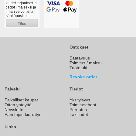
Uudet tarjoukset ja
tiedot ilmaiseksi ja
ilman velvoitteita
sähköpostitse:
Tilaa
Ostokset
Saatavuus
Toimitus / maksu
Tuotetuki
Revoke order
Palvelu
Tiedot
Paikalliset kaupat
Yksityisyys
Ottaa yhteyttä
Toimitusehdot
Newsletter
Peruutus
Paristojen kierrätys
Lakitiedot
Links