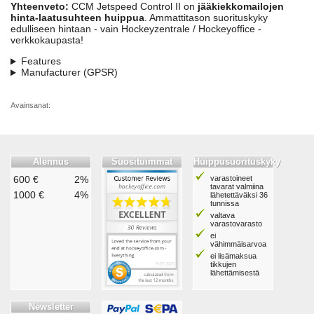
Yhteenveto:
CCM Jetspeed Control II on
jääkiekkomailojen
hinta-laatusuhteen huippua
. Ammattitason suorituskyky
edulliseen hintaan - vain Hockeyzentrale / Hockeyoffice -
verkkokaupasta!
Features
Manufacturer (GPSR)
Avainsanat:
Alennus
Suosituimmat
Huippusuorituskyky
600 €
2%
varastoineet
tavarat valmiina
1000 €
4%
lähetettäväksi 36
tunnissa
valtava
varastovarasto
ei
vähimmäisarvoa
ei lisämaksua
tikkujen
lähettämisestä
Newsletter