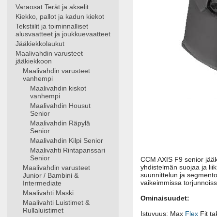
Varaosat Terät ja akselit
Kiekko, pallot ja kadun kiekot
Tekstiilit ja toiminnalliset
alusvaatteet ja joukkuevaatteet
Jääkiekkolaukut
Maalivahdin varusteet
jääkiekkoon
Maalivahdin varusteet
vanhempi
Maalivahdin kiskot
vanhempi
Maalivahdin Housut
Senior
Maalivahdin Räpylä
Senior
Maalivahdin Kilpi Senior
Maalivahti Rintapanssari
Senior
CCM AXIS F9 senior jääki
yhdistelmän suojaa ja li
Maalivahdin varusteet
suunnittelun ja segmento
Junior / Bambini &
vaikeimmissa torjunnoiss
Intermediate
Maalivahti Maski
Ominaisuudet:
Maalivahti Luistimet &
Rullaluistimet
Istuvuus: Max
Flex
Fit ta