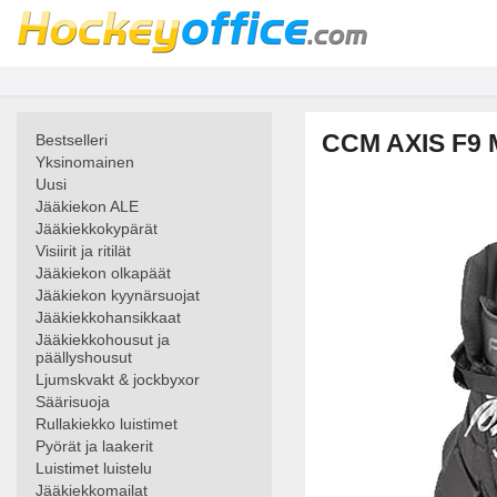
CCM AXIS F9 M
Bestselleri
Yksinomainen
Uusi
Jääkiekon ALE
Jääkiekkokypärät
Visiirit ja ritilät
Jääkiekon olkapäät
Jääkiekon kyynärsuojat
Jääkiekkohansikkaat
Jääkiekkohousut ja
päällyshousut
Ljumskvakt & jockbyxor
Säärisuoja
Rullakiekko luistimet
Pyörät ja laakerit
Luistimet luistelu
Jääkiekkomailat