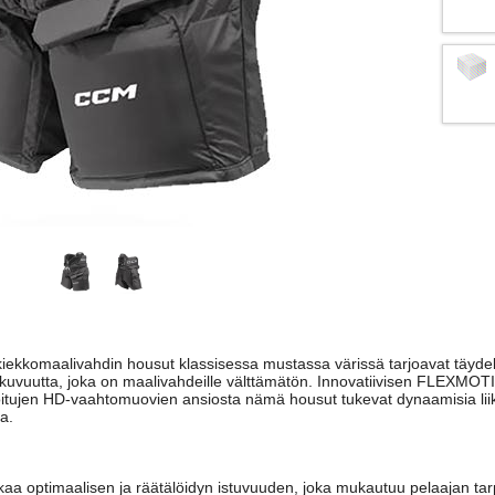
ekkomaalivahdin housut klassisessa mustassa värissä tarjoavat täydel
ikkuvuutta, joka on maalivahdeille välttämätön. Innovatiivisen FLEXMO
itujen HD-vaahtomuovien ansiosta nämä housut tukevat dynaamisia liikk
a.
kaa optimaalisen ja räätälöidyn istuvuuden, joka mukautuu pelaajan tarp