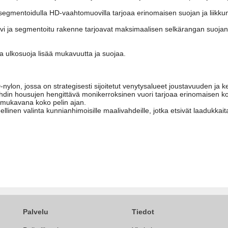
mentoidulla HD-vaahtomuovilla tarjoaa erinomaisen suojan ja liikk
i ja segmentoitu rakenne tarjoavat maksimaalisen selkärangan suojan
ja ulkosuoja lisää mukavuutta ja suojaa.
nylon, jossa on strategisesti sijoitetut venytysalueet joustavuuden ja 
hdin housujen hengittävä monikerroksinen vuori tarjoaa erinomaisen ko
 mukavana koko pelin ajan.
linen valinta kunnianhimoisille maalivahdeille, jotka etsivät laadukkaita
Palvelu
Tiedot