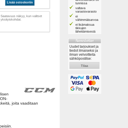
Lisää ostoskoriin
tunnissa
valtava
varastovarasto
Saatavuus näkyy, kun valitset
ei
yksityiskohdat.
vähimmäisarvoa
ei lisämaksua
tikkujen
lähettämisestä
Newsletter
Uudet tarjoukset ja
tiedot ilmaiseksi ja
ilman velvoitteita
sähköpostitse:
Tilaa
lisen
TION-
eitä, joita vaaditaan
eisiin.