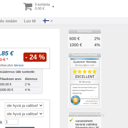
0 kohteita
▾
0.00 €
udu sisään
Luo tili
Alennus
600 €
2%
1000 €
4%
.85 €
Suosituimmat
- 24 %
0 €
*
rottaa plus
laivaus
isäalennus tälle tuotteelle:
Tilauksen arvo
Alennus
600.00 €
2 %
1000.00 €
4 %
:
Huippusuorituskyky
varastoineet
ä
:
tavarat valmiina
lähetettäväksi 36