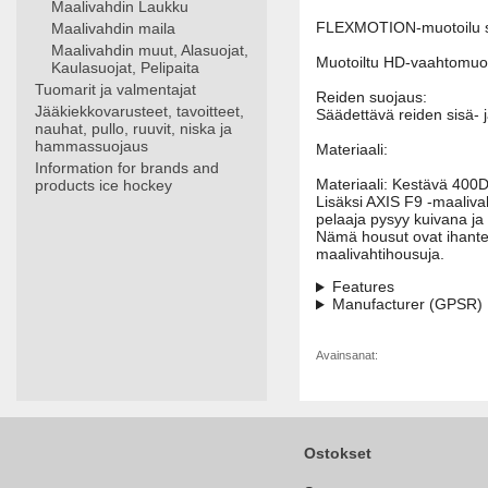
Maalivahdin Laukku
FLEXMOTION-muotoilu seg
Maalivahdin maila
Maalivahdin muut, Alasuojat,
Muotoiltu HD-vaahtomuov
Kaulasuojat, Pelipaita
Tuomarit ja valmentajat
Reiden suojaus:
Jääkiekkovarusteet, tavoitteet,
Säädettävä reiden sisä- 
nauhat, pullo, ruuvit, niska ja
hammassuojaus
Materiaali:
Information for brands and
Materiaali: Kestävä 400D-
products ice hockey
Lisäksi AXIS F9 -maaliva
pelaaja pysyy kuivana ja
Nämä housut ovat ihanteel
maalivahtihousuja.
Features
Manufacturer (GPSR)
Avainsanat:
Ostokset