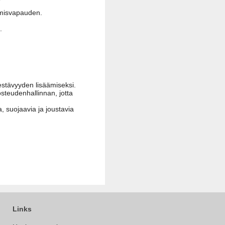
umisvapauden.
.
kestävyyden lisäämiseksi.
steudenhallinnan, jotta
, suojaavia ja joustavia
Links