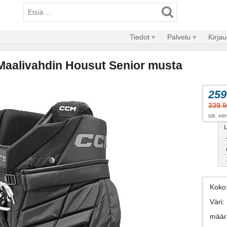
Tiedot
Palvelu
Kirja
aalivahdin Housut Senior musta
259
339.9
sis. ve
L
Koko
Väri
:
määr