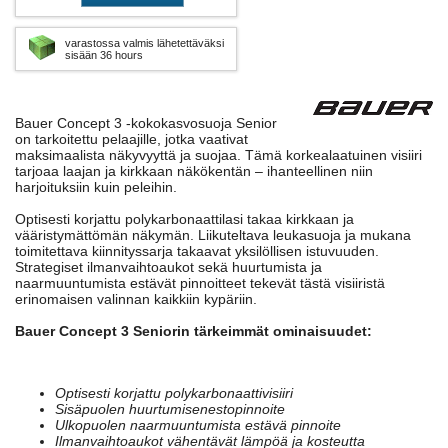
varastossa valmis lähetettäväksi
sisään 36 hours
Bauer Concept 3 -kokokasvosuoja Senior
on tarkoitettu pelaajille, jotka vaativat
maksimaalista näkyvyyttä ja suojaa. Tämä korkealaatuinen visiiri
tarjoaa laajan ja kirkkaan näkökentän – ihanteellinen niin
harjoituksiin kuin peleihin.
Optisesti korjattu polykarbonaattilasi takaa kirkkaan ja
vääristymättömän näkymän. Liikuteltava leukasuoja ja mukana
toimitettava kiinnityssarja takaavat yksilöllisen istuvuuden.
Strategiset ilmanvaihtoaukot sekä huurtumista ja
naarmuuntumista estävät pinnoitteet tekevät tästä visiiristä
erinomaisen valinnan kaikkiin kypäriin.
Bauer Concept 3 Seniorin tärkeimmät ominaisuudet:
Optisesti korjattu polykarbonaattivisiiri
Sisäpuolen huurtumisenestopinnoite
Ulkopuolen naarmuuntumista estävä pinnoite
Ilmanvaihtoaukot vähentävät lämpöä ja kosteutta