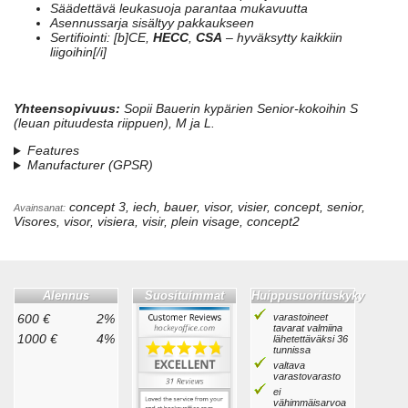
Säädettävä leukasuoja parantaa mukavuutta
Asennussarja sisältyy pakkaukseen
Sertifiointi: [b]CE,
HECC
,
CSA
– hyväksytty kaikkiin
liigoihin[/i]
Yhteensopivuus:
Sopii Bauerin kypärien Senior-kokoihin S
(leuan pituudesta riippuen), M ja L.
Features
Manufacturer (GPSR)
concept 3, iech, bauer, visor, visier, concept, senior,
Avainsanat:
Visores, visor, visiera, visir, plein visage, concept2
Alennus
Suosituimmat
Huippusuorituskyky
600 €
2%
varastoineet
tavarat valmiina
1000 €
4%
lähetettäväksi 36
tunnissa
valtava
varastovarasto
ei
vähimmäisarvoa