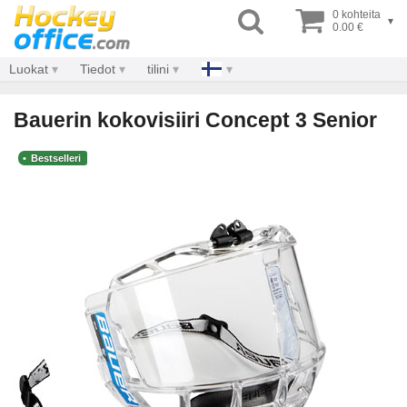
0 kohteita
▾
0.00 €
Luokat
Tiedot
tilini
Bauerin kokovisiiri Concept 3 Senior
Bestselleri