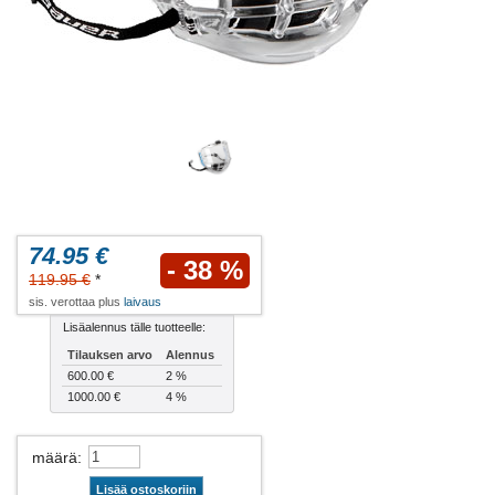
74.95 €
- 38 %
119.95 €
*
sis. verottaa plus
laivaus
Lisäalennus tälle tuotteelle:
Tilauksen arvo
Alennus
600.00 €
2 %
1000.00 €
4 %
määrä
:
Lisää ostoskoriin