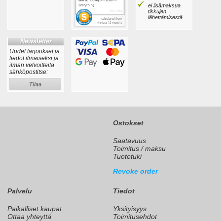
ei lisämaksua
tikkujen
lähettämisestä
Newsletter
Uudet tarjoukset ja
tiedot ilmaiseksi ja
ilman velvoitteita
sähköpostitse:
Tilaa
Ostokset
Saatavuus
Toimitus / maksu
Tuotetuki
Revoke order
Palvelu
Tiedot
Paikalliset kaupat
Yksityisyys
Ottaa yhteyttä
Toimitusehdot