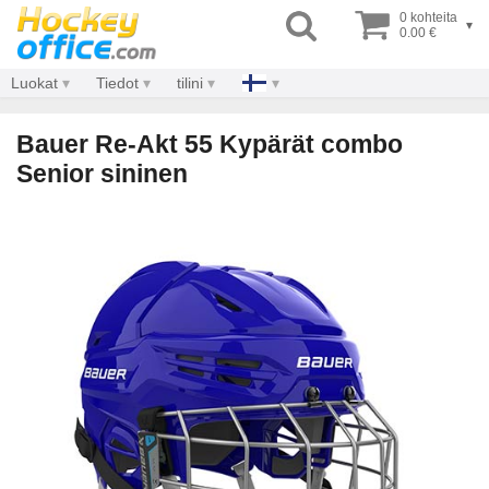
0 kohteita
▾
0.00 €
Luokat
Tiedot
tilini
Bauer Re-Akt 55 Kypärät combo
Senior sininen