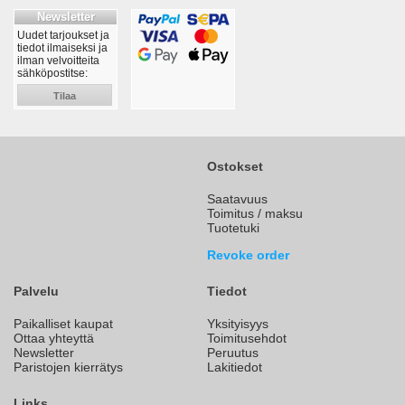
Newsletter
Uudet tarjoukset ja
tiedot ilmaiseksi ja
ilman velvoitteita
sähköpostitse:
Tilaa
Ostokset
Saatavuus
Toimitus / maksu
Tuotetuki
Revoke order
Palvelu
Tiedot
Paikalliset kaupat
Yksityisyys
Ottaa yhteyttä
Toimitusehdot
Newsletter
Peruutus
Paristojen kierrätys
Lakitiedot
Links