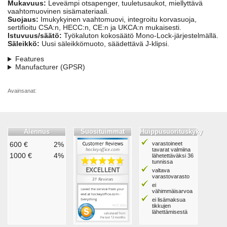
Mukavuus:
Leveämpi otsapenger, tuuletusaukot, miellyttävä
vaahtomuovinen sisämateriaali.
Suojaus:
Imukykyinen vaahtomuovi, integroitu korvasuoja,
sertifioitu CSA:n, HECC:n, CE:n ja UKCA:n mukaisesti.
Istuvuus/säätö:
Työkaluton kokosäätö Mono-Lock-järjestelmällä.
Säleikkö:
Uusi säleikkömuoto, säädettävä J-klipsi.
Features
Manufacturer (GPSR)
Avainsanat:
Alennus
Suosituimmat
Huippusuorituskyky
600 €
2%
varastoineet
tavarat valmiina
1000 €
4%
lähetettäväksi 36
tunnissa
valtava
varastovarasto
ei
vähimmäisarvoa
ei lisämaksua
tikkujen
lähettämisestä