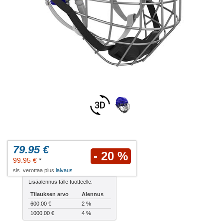
79.95 €
- 20 %
99.95 €
*
sis. verottaa plus
laivaus
Lisäalennus tälle tuotteelle:
Tilauksen arvo
Alennus
600.00 €
2 %
1000.00 €
4 %