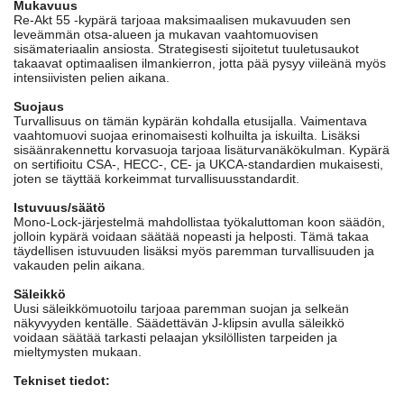
Mukavuus
Re-Akt 55 -kypärä tarjoaa maksimaalisen mukavuuden sen
leveämmän otsa-alueen ja mukavan vaahtomuovisen
sisämateriaalin ansiosta. Strategisesti sijoitetut tuuletusaukot
takaavat optimaalisen ilmankierron, jotta pää pysyy viileänä myös
intensiivisten pelien aikana.
Suojaus
Turvallisuus on tämän kypärän kohdalla etusijalla. Vaimentava
vaahtomuovi suojaa erinomaisesti kolhuilta ja iskuilta. Lisäksi
sisäänrakennettu korvasuoja tarjoaa lisäturvanäkökulman. Kypärä
on sertifioitu CSA-, HECC-, CE- ja UKCA-standardien mukaisesti,
joten se täyttää korkeimmat turvallisuusstandardit.
Istuvuus/säätö
Mono-Lock-järjestelmä mahdollistaa työkaluttoman koon säädön,
jolloin kypärä voidaan säätää nopeasti ja helposti. Tämä takaa
täydellisen istuvuuden lisäksi myös paremman turvallisuuden ja
vakauden pelin aikana.
Säleikkö
Uusi säleikkömuotoilu tarjoaa paremman suojan ja selkeän
näkyvyyden kentälle. Säädettävän J-klipsin avulla säleikkö
voidaan säätää tarkasti pelaajan yksilöllisten tarpeiden ja
mieltymysten mukaan.
Tekniset tiedot: