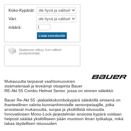
Koko-Kypärät
:
Väri
:
määrä
:
Lisää ostoskoriin
Saatavuus näkyy, kun valitset
yksityiskohdat.
Mukavuutta tarjoavat vaahtomuovinen
sisämateriaali ja leveämpi otsapinta Bauer
RE-Akt 55 Combo Helmet Senior, jossa on sininen säleikkö.
Bauer Re-Akt 55 -jääkiekkokombokypärä säleiköllä sinisenä on
ihanteellinen valinta kunnianhimoisille senioripelaajille, jotka
arvostavat mukavuutta, suojaa ja yksilöllistä istuvuutta.
Innovatiivisen Mono-Lock-järjestelmän ansiosta kypärä voidaan
helposti säätää yksilölliseen pään muotoon ilman työkaluja, mikä
takaa täydellisen istuvuuden.