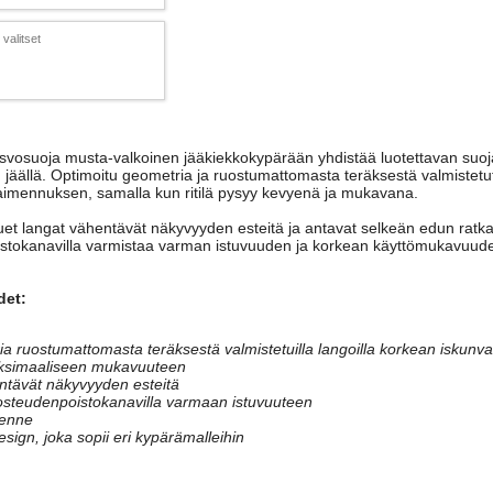
valitset
okasvosuoja musta-valkoinen jääkiekkokypärään yhdistää luotettavan suoj
jäällä. Optimoitu geometria ja ruostumattomasta teräksestä valmistetu
aimennuksen, samalla kun ritilä pysyy kevyenä ja mukavana.
ohuet langat vähentävät näkyvyyden esteitä ja antavat selkeän edun ratka
stokanavilla varmistaa varman istuvuuden ja korkean käyttömukavuude
det:
ia ruostumattomasta teräksestä valmistetuilla langoilla korkean iskun
ksimaaliseen mukavuuteen
ntävät näkyvyyden esteitä
steudenpoistokanavilla varmaan istuvuuteen
kenne
sign, joka sopii eri kypärämalleihin