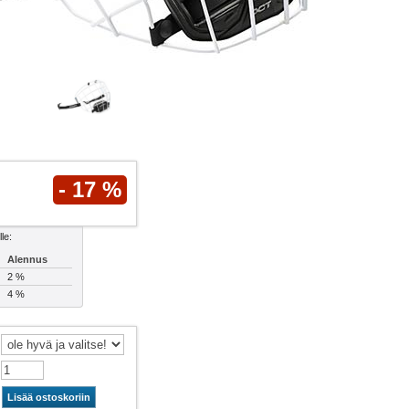
- 17 %
le:
Alennus
2 %
4 %
Lisää ostoskoriin