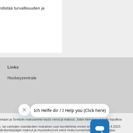
hdistää turvallisuuden ja
Links
Hockeyzentrale
ntaan ja Sveitsiin maksamme myös verot ja maksut. Joten hinnat ovat heille lopullisia
ämme, tai vanhojen standardien mukainen uusi tavoitehinta ennen ensimmäistä 30.4.2023.
upalveluntarjoajan maksut ja muuntokurssit sekä muita kustannuksia. Tämä riippuu