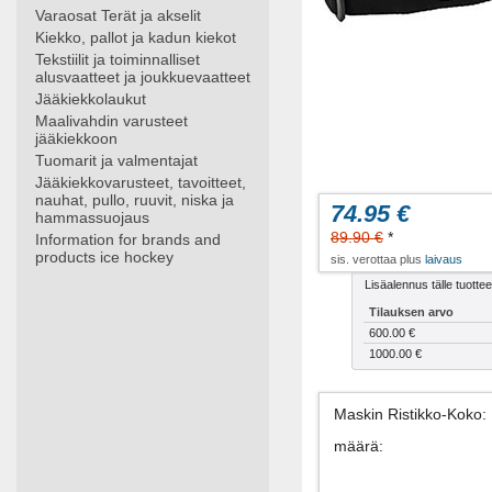
Varaosat Terät ja akselit
Kiekko, pallot ja kadun kiekot
Tekstiilit ja toiminnalliset
alusvaatteet ja joukkuevaatteet
Jääkiekkolaukut
Maalivahdin varusteet
jääkiekkoon
Tuomarit ja valmentajat
Jääkiekkovarusteet, tavoitteet,
nauhat, pullo, ruuvit, niska ja
74.95 €
hammassuojaus
89.90 €
*
Information for brands and
products ice hockey
sis. verottaa plus
laivaus
Lisäalennus tälle tuotteel
Tilauksen arvo
600.00 €
1000.00 €
Maskin Ristikko-Koko
:
määrä
: