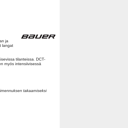
an ja
t langat
isevissa tilanteissa. DCT-
n myös intensiivisessä
vaimennuksen takaamiseksi