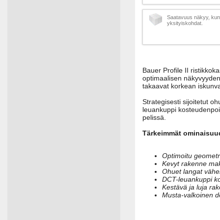
Saatavuus näkyy, kun 
yksityiskohdat.
Bauer Profile II ristikk
optimaalisen näkyvyyden 
takaavat korkean iskunv
Strategisesti sijoitetut 
leuankuppi kosteudenpoi
pelissä.
Tärkeimmät ominaisuu
Optimoitu geometr
Kevyt rakenne ma
Ohuet langat vähe
DCT-leuankuppi ko
Kestävä ja luja ra
Musta-valkoinen de