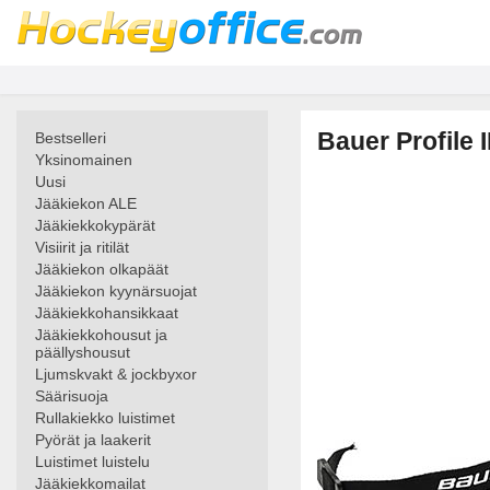
Bauer Profile
Bestselleri
Yksinomainen
Uusi
Jääkiekon ALE
Jääkiekkokypärät
Visiirit ja ritilät
Jääkiekon olkapäät
Jääkiekon kyynärsuojat
Jääkiekkohansikkaat
Jääkiekkohousut ja
päällyshousut
Ljumskvakt & jockbyxor
Säärisuoja
Rullakiekko luistimet
Pyörät ja laakerit
Luistimet luistelu
Jääkiekkomailat