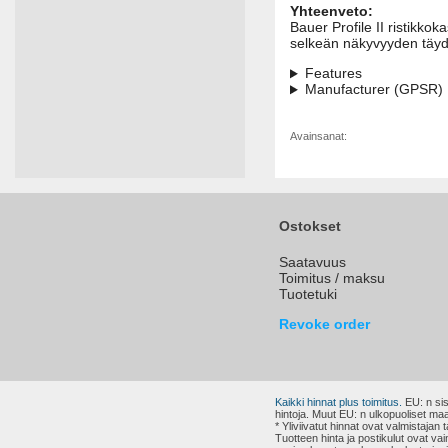
Yhteenveto:
Bauer Profile II ristikko
selkeän näkyvyyden täyde
Features
Manufacturer (GPSR)
Avainsanat:
Ostokset
Saatavuus
Toimitus / maksu
Tuotetuki
Revoke order
Kaikki hinnat plus toimitus.
EU: n sis
hintoja. Muut EU: n ulkopuoliset maa
* Yliviivatut hinnat ovat valmistaja
Tuotteen hinta ja postikulut ovat v