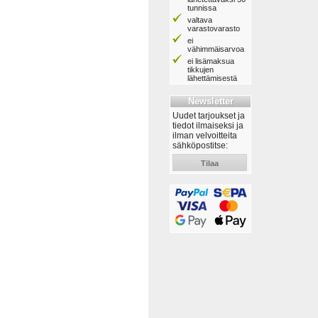
tunnissa
valtava
varastovarasto
ei
vähimmäisarvoa
ei lisämaksua
tikkujen
lähettämisestä
Newsletter
Uudet tarjoukset ja
tiedot ilmaiseksi ja
ilman velvoitteita
sähköpostitse:
Tilaa