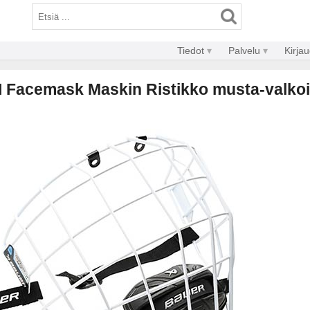
Tiedot
Palvelu
Kirja
 II Facemask Maskin Ristikko musta-valko