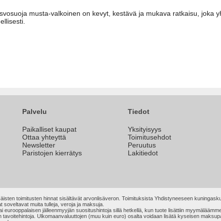
kasvosuoja musta-valkoinen on kevyt, kestävä ja mukava ratkaisu, joka y
llisesti.
Palvelu
Tiedot
Paikalliset kaupat
Yksityisyys
Ottaa yhteyttä
Toimitusehdot
Newsletter
Peruutus
Paristojen kierrätys
Lakitiedot
äisten toimitusten hinnat sisältävät arvonlisäveron. Toimituksista Yhdistyneeseen kuningasku
t soveltavat muita tulleja, veroja ja maksuja.
n tai eurooppalaisen jälleenmyyjän suositushintoja sillä hetkellä, kun tuote lisättiin myymälä
ain tavoitehintoja. Ulkomaanvaluuttojen (muu kuin euro) osalta voidaan lisätä kyseisen maks