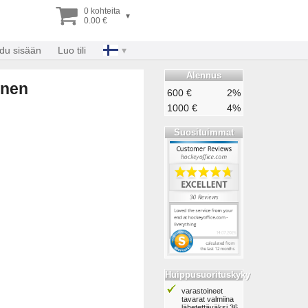
0 kohteita
▾
0.00 €
udu sisään
Luo tili
Alennus
inen
600 €
2%
1000 €
4%
Suosituimmat
Huippusuorituskyky
varastoineet
tavarat valmiina
lähetettäväksi 36