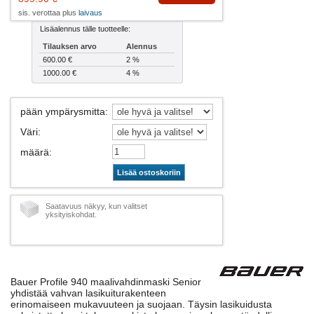
sis. verottaa plus
laivaus
Lisäalennus tälle tuotteelle:
Tilauksen arvo
Alennus
600.00 €
2 %
1000.00 €
4 %
pään ympärysmitta
:
Väri
:
määrä
:
Lisää ostoskoriin
Saatavuus näkyy, kun valitset
yksityiskohdat.
Bauer Profile 940 maalivahdinmaski Senior
yhdistää vahvan lasikuiturakenteen
erinomaiseen mukavuuteen ja suojaan. Täysin lasikuidusta