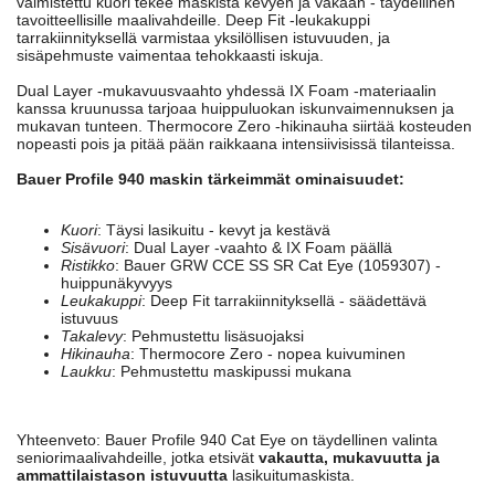
valmistettu kuori tekee maskista kevyen ja vakaan - täydellinen
tavoitteellisille maalivahdeille. Deep Fit -leukakuppi
tarrakiinnityksellä varmistaa yksilöllisen istuvuuden, ja
sisäpehmuste vaimentaa tehokkaasti iskuja.
Dual Layer -mukavuusvaahto yhdessä IX Foam -materiaalin
kanssa kruunussa tarjoaa huippuluokan iskunvaimennuksen ja
mukavan tunteen. Thermocore Zero -hikinauha siirtää kosteuden
nopeasti pois ja pitää pään raikkaana intensiivisissä tilanteissa.
Bauer Profile 940 maskin tärkeimmät ominaisuudet:
Kuori
: Täysi lasikuitu - kevyt ja kestävä
Sisävuori
: Dual Layer -vaahto & IX Foam päällä
Ristikko
: Bauer GRW CCE SS SR Cat Eye (1059307) -
huippunäkyvyys
Leukakuppi
: Deep Fit tarrakiinnityksellä - säädettävä
istuvuus
Takalevy
: Pehmustettu lisäsuojaksi
Hikinauha
: Thermocore Zero - nopea kuivuminen
Laukku
: Pehmustettu maskipussi mukana
Yhteenveto: Bauer Profile 940 Cat Eye on täydellinen valinta
seniorimaalivahdeille, jotka etsivät
vakautta, mukavuutta ja
ammattilaistason istuvuutta
lasikuitumaskista.