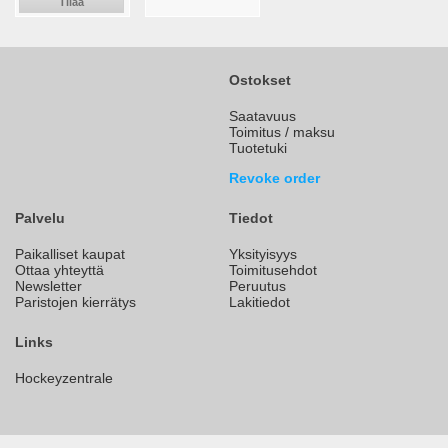
Tilaa
Ostokset
Saatavuus
Toimitus / maksu
Tuotetuki
Revoke order
Palvelu
Tiedot
Paikalliset kaupat
Yksityisyys
Ottaa yhteyttä
Toimitusehdot
Newsletter
Peruutus
Paristojen kierrätys
Lakitiedot
Links
Hockeyzentrale