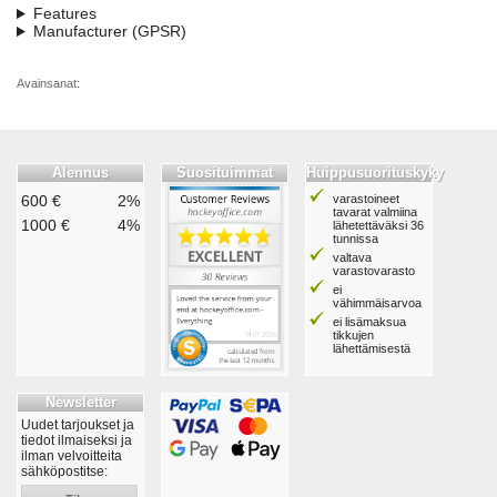
Features
Manufacturer (GPSR)
Avainsanat:
Alennus
Suosituimmat
Huippusuorituskyky
600 €
2%
varastoineet
tavarat valmiina
1000 €
4%
lähetettäväksi 36
tunnissa
valtava
varastovarasto
ei
vähimmäisarvoa
ei lisämaksua
tikkujen
lähettämisestä
Newsletter
Uudet tarjoukset ja
tiedot ilmaiseksi ja
ilman velvoitteita
sähköpostitse: