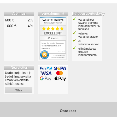
Alennus
Suosituimmat
Huippusuorituskyky
600 €
2%
varastoineet
tavarat valmiina
1000 €
4%
lähetettäväksi 36
tunnissa
valtava
varastovarasto
ei
vähimmäisarvoa
ei lisämaksua
tikkujen
lähettämisestä
Newsletter
Uudet tarjoukset ja
tiedot ilmaiseksi ja
ilman velvoitteita
sähköpostitse:
Tilaa
Ostokset