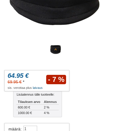
64.95 €
- 7 %
69.95 €
*
sis. verottaa plus
laivaus
Lisäalennus tälle tuotteelle:
Tilauksen arvo
Alennus
600.00 €
2 %
1000.00 €
4 %
määrä
: