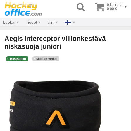
0 kohteita
▾
0.00 €
Luokat
Tiedot
tilini
Aegis Interceptor viillonkestävä
niskasuoja juniori
Bestselleri
Meidän vinkki