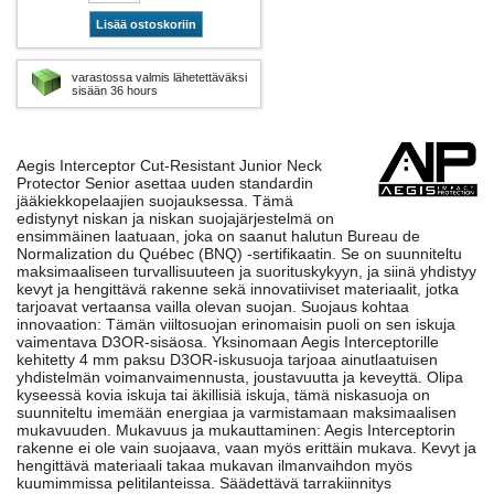
Lisää ostoskoriin
varastossa valmis lähetettäväksi
sisään 36 hours
Aegis Interceptor Cut-Resistant Junior Neck
Protector Senior asettaa uuden standardin
jääkiekkopelaajien suojauksessa. Tämä
edistynyt niskan ja niskan suojajärjestelmä on
ensimmäinen laatuaan, joka on saanut halutun Bureau de
Normalization du Québec (BNQ) -sertifikaatin. Se on suunniteltu
maksimaaliseen turvallisuuteen ja suorituskykyyn, ja siinä yhdistyy
kevyt ja hengittävä rakenne sekä innovatiiviset materiaalit, jotka
tarjoavat vertaansa vailla olevan suojan. Suojaus kohtaa
innovaation: Tämän viiltosuojan erinomaisin puoli on sen iskuja
vaimentava D3OR-sisäosa. Yksinomaan Aegis Interceptorille
kehitetty 4 mm paksu D3OR-iskusuoja tarjoaa ainutlaatuisen
yhdistelmän voimanvaimennusta, joustavuutta ja keveyttä. Olipa
kyseessä kovia iskuja tai äkillisiä iskuja, tämä niskasuoja on
suunniteltu imemään energiaa ja varmistamaan maksimaalisen
mukavuuden. Mukavuus ja mukauttaminen: Aegis Interceptorin
rakenne ei ole vain suojaava, vaan myös erittäin mukava. Kevyt ja
hengittävä materiaali takaa mukavan ilmanvaihdon myös
kuumimmissa pelitilanteissa. Säädettävä tarrakiinnitys