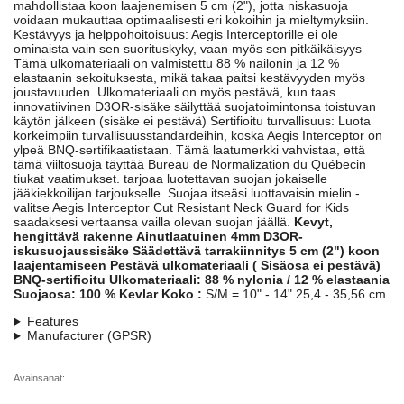
mahdollistaa koon laajenemisen 5 cm (2"), jotta niskasuoja
voidaan mukauttaa optimaalisesti eri kokoihin ja mieltymyksiin.
Kestävyys ja helppohoitoisuus: Aegis Interceptorille ei ole
ominaista vain sen suorituskyky, vaan myös sen pitkäikäisyys
Tämä ulkomateriaali on valmistettu 88 % nailonin ja 12 %
elastaanin sekoituksesta, mikä takaa paitsi kestävyyden myös
joustavuuden. Ulkomateriaali on myös pestävä, kun taas
innovatiivinen D3OR-sisäke säilyttää suojatoimintonsa toistuvan
käytön jälkeen (sisäke ei pestävä) Sertifioitu turvallisuus: Luota
korkeimpiin turvallisuusstandardeihin, koska Aegis Interceptor on
ylpeä BNQ-sertifikaatistaan. Tämä laatumerkki vahvistaa, että
tämä viiltosuoja täyttää Bureau de Normalization du Québecin
tiukat vaatimukset. tarjoaa luotettavan suojan jokaiselle
jääkiekkoilijan tarjoukselle. Suojaa itseäsi luottavaisin mielin -
valitse Aegis Interceptor Cut Resistant Neck Guard for Kids
saadaksesi vertaansa vailla olevan suojan jäällä.
Kevyt,
hengittävä rakenne
Ainutlaatuinen 4mm D3OR-
iskusuojaussisäke
Säädettävä tarrakiinnitys 5 cm (2") koon
laajentamiseen
Pestävä ulkomateriaali ( Sisäosa ei pestävä)
BNQ-sertifioitu
Ulkomateriaali: 88 % nylonia / 12 % elastaania
Suojaosa: 100 % Kevlar
Koko :
S/M = 10" - 14" 25,4 - 35,56 cm
Features
Manufacturer (GPSR)
Avainsanat: