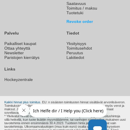
Saatavuus
Toimitus / maksu
Tuotetuki
Revoke order
Palvelu
Tiedot
Paikalliset kaupat
Yksityisyys
Ottaa yhteyttä
Toimitusehdot
Newsletter
Peruutus
Paristojen kierrätys
Lakitiedot
Links
Hockeyzentrale
Kaikki hinnat plus toimitus.
EU: n sisäisten toimitusten hinnat sisältävät arvonlisäveron.
Toimituksista Yhdistyneeseen kuningaskuntaan ja Sveitsiin maksamme myös verot ja
maksut. Joten hinnat ovat heille lopullisia hintoja. Muut EU: n ulkopuoliset maat
soveltavat muita tulleja, veroja ja maksuja.
* Yliviivatut hinnat ovat valmistajan tai eurooppalaisen jälleenmyyjän suositushintoja
sillä hetkellä, kun tuote lisättiin myymäläämme, tai vanhojen standardien mukainen uusi
tavoitehinta ennen ensimmäistä 30.4.2023. Tuotteen hinta ja postikulut ovat vain
tavoitehintoja. Ulkomaanvaluuttojen (muu kuin euro) osalta voidaan lisätä kyseisen
maksupalveluntarjoajan maksut ja muuntokurssit sekä muita kustannuksia. Tämä